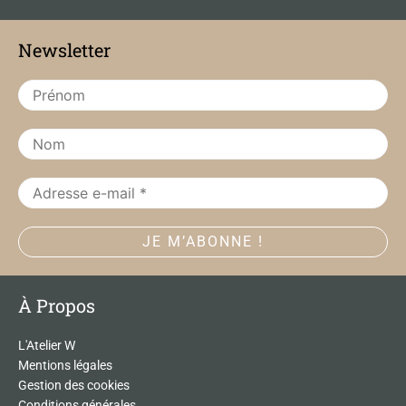
e
t
b
a
Newsletter
o
g
o
r
k
a
m
À Propos
L'Atelier W
Mentions légales
Gestion des cookies
Conditions générales