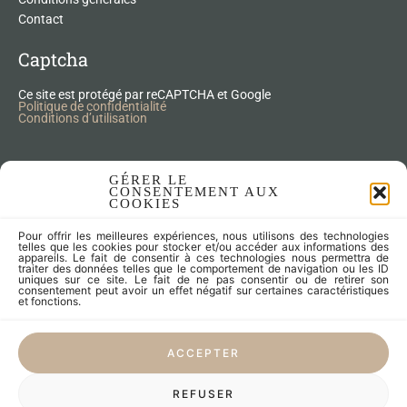
Contact
Captcha
Ce site est protégé par reCAPTCHA et Google
Politique de confidentialité
Conditions d’utilisation
Nos Produits Upcycling
GÉRER LE
CONSENTEMENT AUX
COOKIES
Accessoires
Pour offrir les meilleures expériences, nous utilisons des technologies
Articles zéro déchet
telles que les cookies pour stocker et/ou accéder aux informations des
appareils. Le fait de consentir à ces technologies nous permettra de
Fleurs séchées
traiter des données telles que le comportement de navigation ou les ID
Lampes
uniques sur ce site. Le fait de ne pas consentir ou de retirer son
consentement peut avoir un effet négatif sur certaines caractéristiques
Meubles
et fonctions.
Miroirs et cadres
Objets
ACCEPTER
Univers de l'enfant
Vaisselle
REFUSER