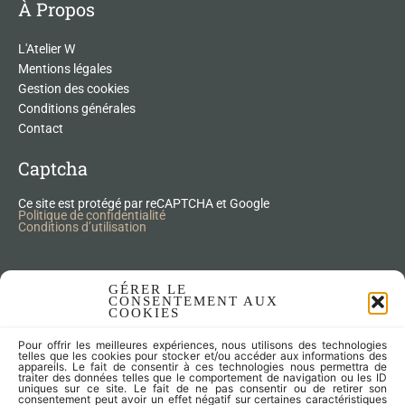
À Propos
L'Atelier W
Mentions légales
Gestion des cookies
Conditions générales
Contact
Captcha
Ce site est protégé par reCAPTCHA et Google
Politique de confidentialité
Conditions d’utilisation
Nos Produits Upcycling
GÉRER LE
CONSENTEMENT AUX
COOKIES
Accessoires
Pour offrir les meilleures expériences, nous utilisons des technologies
Articles zéro déchet
telles que les cookies pour stocker et/ou accéder aux informations des
appareils. Le fait de consentir à ces technologies nous permettra de
Fleurs séchées
traiter des données telles que le comportement de navigation ou les ID
Lampes
uniques sur ce site. Le fait de ne pas consentir ou de retirer son
consentement peut avoir un effet négatif sur certaines caractéristiques