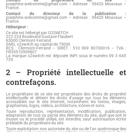
josephine.welcomme@gmail.com – Adresse : 59420 Mouvaux –
France.
Contact du directeur de la publication :
josephine.welcomme@gmail.com – Adresse : 59420 Mouvaux –
France.
Hébergeur :
Ce site est hébergé par O2SWITCH
222-224 Boulevard Gustave Flaubert
63000 Clermont-Ferrand
SARL o2switch au capital de 7500€
RCS : Clermont-Ferrand – SIRET : 510 909 80700016 – TVA :
FR35510909807
La marque o2switch est déposée INPI sous le numéro 09 3 645
729.
2 – Propriété intellectuelle et
contrefaçons.
Le propriétaire de ce site est propriétaire des droits de propriété
intellectuelle et détient les droits d’usage sur tous les éléments
accessibles sur le site internet, notamment les textes, images,
graphismes, logos, vidéos, architecture, icônes et sons.
Toute reproduction, représentation, modification, publication,
adaptation de tout ou partie des éléments du site, quel que soit le
moyen ou le procédé utilisé, est interdite, sauf autorisation écrite
préalable du propriétaire du site.
Toute exploitation non autorisée du site ou de l’un quelconque des