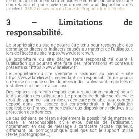
éléments qu’il contient sera considérée comme constitutive d’une
contrefaçon et poursuivie conformément aux dispositions des
articles
L.335-2 et suivants du Code de Propriété Intellectuelle
.
3 – Limitations de
responsabilité.
Le propriétaire du site ne pourra être tenu pour responsable des
dommages directs et indirects causés au matériel de l’utilisateur,
lors de l’accès au site https://www.latelierw.fr.
Le propriétaire du site décline toute responsabilité quant à
l’utilisation qui pourrait être faite des informations et contenus
présents sur https://www.latelierw.fr.
Le propriétaire du site s’engage à sécuriser au mieux le site
https://www.latelierw.fr, cependant sa responsabilité ne pourra
être mise en cause si des données indésirables sont importées et
installées sur son site à son insu.
Des espaces interactifs (espace contact ou commentaires) sont à
la disposition des utilisateurs. Le propriétaire du site se réserve le
droit de supprimer, sans mise en demeure préalable, tout contenu
déposé dans cet espace qui contreviendrait à la législation
applicable en France, en particulier aux dispositions relatives à la
protection des données.
Le cas échéant, se réserve également la possibilité de mettre en
cause la responsabilité civile et/ou pénale de l’utilisateur,
notamment en cas de message à caractère raciste, injurieux,
diffamant, ou pornographique, quel que soit le support utilisé
(texte, photographie …).