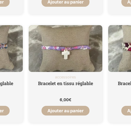
er
Ajouter au panier
A
accessoires
églable
Bracelet en tissu réglable
Bracel
6,00
€
er
Ajouter au panier
A