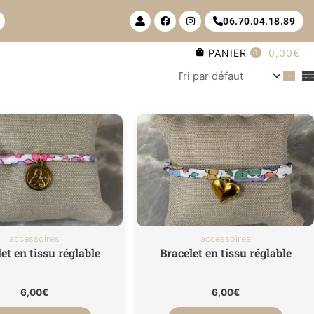
U
F
I
06.70.04.18.89
s
a
n
e
c
s
r
e
t
PANIER
0,00€
-
b
a
0
a
o
g
l
o
r
t
k
a
m
accessoires
accessoires
et en tissu réglable
Bracelet en tissu réglable
6,00
€
6,00
€