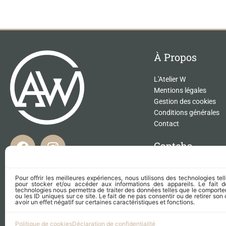
À Propos
L'Atelier W
Mentions légales
Gestion des cookies
Conditions générales
Contact
F
I
Captcha
a
n
c
s
Ce site est protégé
et Google
e
t
Pour offrir les meilleures expériences, nous utilisons des technologies te
Politique de confident
pour stocker et/ou accéder aux informations des appareils. Le fait 
b
a
Conditions d’utilisati
technologies nous permettra de traiter des données telles que le comport
ou les ID uniques sur ce site. Le fait de ne pas consentir ou de retirer s
o
g
avoir un effet négatif sur certaines caractéristiques et fonctions.
o
r
Politique de cookies
Déclaration de confidentialité