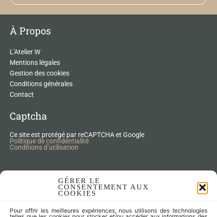
À Propos
L'Atelier W
Mentions légales
Gestion des cookies
Conditions générales
Contact
Captcha
Ce site est protégé par reCAPTCHA et Google
Politique de confidentialité
Conditions d’utilisation
Nos Produits Upcycling
GÉRER LE
CONSENTEMENT AUX
COOKIES
Accessoires
Pour offrir les meilleures expériences, nous utilisons des technologies
Articles zéro déchet
telles que les cookies pour stocker et/ou accéder aux informations des