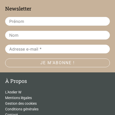
b
a
Newsletter
o
g
o
r
k
a
m
À Propos
L'Atelier W
Mentions légales
Gestion des cookies
Conditions générales
Contact