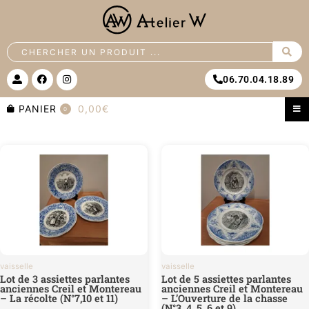
Aller
au
contenu
Search
...
U
F
I
06.70.04.18.89
s
a
n
e
c
s
r
e
t
PANIER
0,00€
0
-
b
a
a
o
g
l
o
r
t
k
a
m
vaisselle
vaisselle
Lot de 3 assiettes parlantes
Lot de 5 assiettes parlantes
anciennes Creil et Montereau
anciennes Creil et Montereau
– La récolte (N°7,10 et 11)
– L’Ouverture de la chasse
(N°3, 4, 5, 6 et 9)