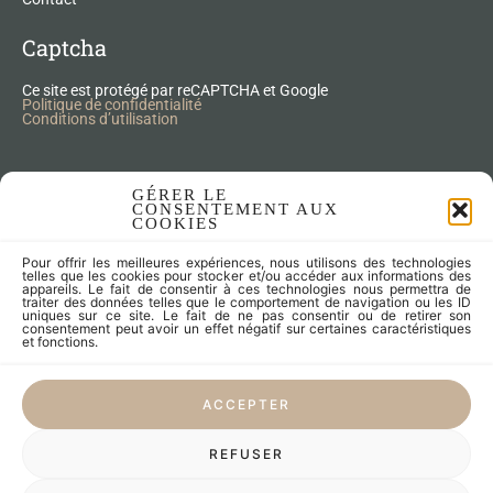
Captcha
Ce site est protégé par reCAPTCHA et Google
Politique de confidentialité
Conditions d’utilisation
Nos Produits Upcycling
GÉRER LE
CONSENTEMENT AUX
COOKIES
Accessoires
Pour offrir les meilleures expériences, nous utilisons des technologies
Articles zéro déchet
telles que les cookies pour stocker et/ou accéder aux informations des
appareils. Le fait de consentir à ces technologies nous permettra de
Fleurs séchées
traiter des données telles que le comportement de navigation ou les ID
Lampes
uniques sur ce site. Le fait de ne pas consentir ou de retirer son
consentement peut avoir un effet négatif sur certaines caractéristiques
Meubles
et fonctions.
Miroirs et cadres
Objets
ACCEPTER
Univers de l'enfant
Vaisselle
REFUSER
LES CRÉATEURS