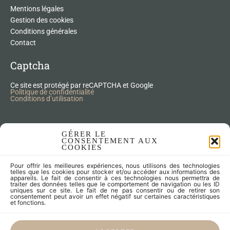
Mentions légales
Gestion des cookies
Conditions générales
Contact
Captcha
Ce site est protégé par reCAPTCHA et Google
Politique de confidentialité
Conditions d’utilisation
Nos Produits Upcycling
GÉRER LE
CONSENTEMENT AUX
COOKIES
Accessoires
Pour offrir les meilleures expériences, nous utilisons des technologies
Articles zéro déchet
telles que les cookies pour stocker et/ou accéder aux informations des
appareils. Le fait de consentir à ces technologies nous permettra de
Fleurs séchées
traiter des données telles que le comportement de navigation ou les ID
Lampes
uniques sur ce site. Le fait de ne pas consentir ou de retirer son
consentement peut avoir un effet négatif sur certaines caractéristiques
Meubles
et fonctions.
Miroirs et cadres
Objets