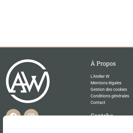
À Propos
L'Atelier W
Mentions légales
Gestion des cookies
Conditions générales
Contact
F
I
Captcha
a
n
c
s
Ce site est protégé
et Google