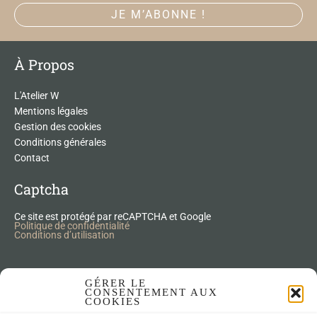
À Propos
L'Atelier W
Mentions légales
Gestion des cookies
Conditions générales
Contact
Captcha
Ce site est protégé par reCAPTCHA et Google
Politique de confidentialité
Conditions d’utilisation
Nos Produits Upcycling
GÉRER LE
CONSENTEMENT AUX
COOKIES
Accessoires