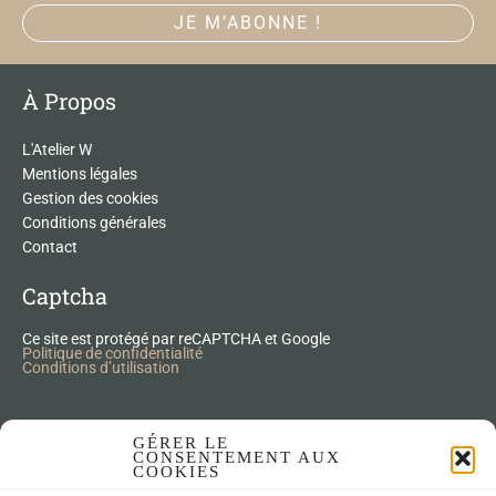
À Propos
L'Atelier W
Mentions légales
Gestion des cookies
Conditions générales
Contact
Captcha
Ce site est protégé par reCAPTCHA et Google
Politique de confidentialité
Conditions d’utilisation
Nos Produits Upcycling
GÉRER LE
CONSENTEMENT AUX
COOKIES
Accessoires