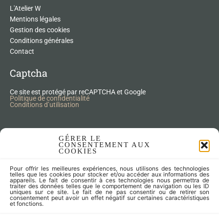
L'Atelier W
Mentions légales
Gestion des cookies
Conditions générales
Contact
Captcha
Ce site est protégé par reCAPTCHA et Google
Politique de confidentialité
Conditions d’utilisation
Nos Produits Upcycling
GÉRER LE
CONSENTEMENT AUX
COOKIES
Accessoires
Pour offrir les meilleures expériences, nous utilisons des technologies
Articles zéro déchet
telles que les cookies pour stocker et/ou accéder aux informations des
appareils. Le fait de consentir à ces technologies nous permettra de
Fleurs séchées
traiter des données telles que le comportement de navigation ou les ID
Lampes
uniques sur ce site. Le fait de ne pas consentir ou de retirer son
consentement peut avoir un effet négatif sur certaines caractéristiques
Meubles
et fonctions.
Miroirs et cadres