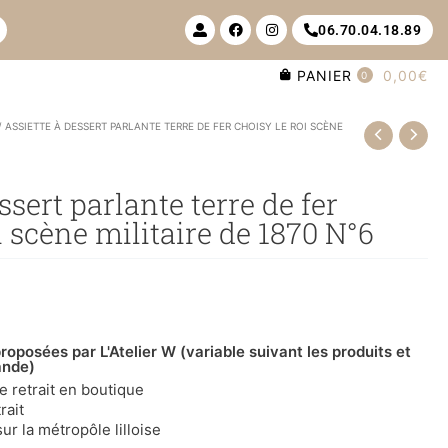
U
F
I
06.70.04.18.89
s
a
n
e
c
s
r
e
t
PANIER
0,00€
-
b
a
0
a
o
g
l
o
r
t
k
a
/ ASSIETTE À DESSERT PARLANTE TERRE DE FER CHOISY LE ROI SCÈNE
m
ssert parlante terre de fer
i scène militaire de 1870 N°6
roposées par L'Atelier W (variable suivant les produits et
ande)
le retrait en boutique
rait
ur la métropôle lilloise