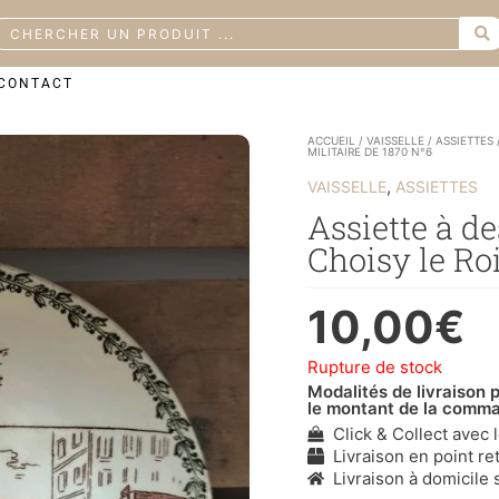
earch
CONTACT
ACCUEIL
/
VAISSELLE
/
ASSIETTES
MILITAIRE DE 1870 N°6
,
VAISSELLE
ASSIETTES
Assiette à de
Choisy le Ro
10,00
€
Rupture de stock
Modalités de livraison p
le montant de la comm
Click & Collect avec 
Livraison en point ret
Livraison à domicile s