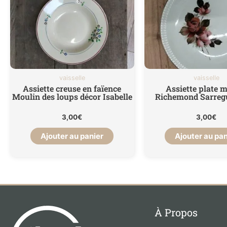
vaisselle
vaisselle
Assiette creuse en faïence
Assiette plate 
Moulin des loups décor Isabelle
Richemond Sarreg
3,00
€
3,00
€
Ajouter au panier
Ajouter au pan
À Propos