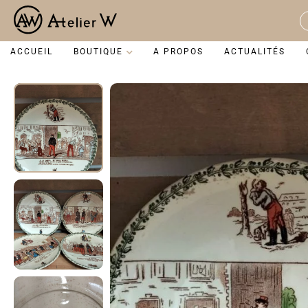
Aller
au
S
contenu
...
ACCUEIL
BOUTIQUE
A PROPOS
ACTUALITÉS