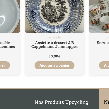
vaisselle
un
modèle
Assiette à dessert J.B
Servic
uemines
Cappelmans Jemmappes
30,00
€
ier
Ajouter au panier
Aj
Nos Produits Upcycling
Ne