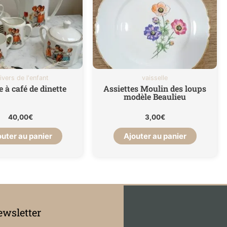
ivers de l'enfant
vaisselle
e à café de dinette
Assiettes Moulin des loups
modèle Beaulieu
40,00
€
3,00
€
outer au panier
Ajouter au panier
wsletter