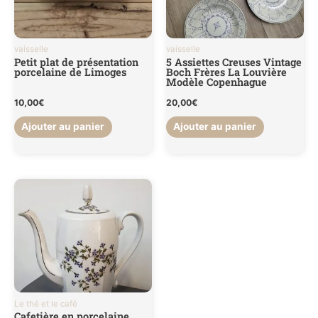
vaisselle
vaisselle
Petit plat de présentation
5 Assiettes Creuses Vintage
porcelaine de Limoges
Boch Frères La Louvière
Modèle Copenhague
10,00
€
20,00
€
Ajouter au panier
Ajouter au panier
Le thé et le café
Cafetière en porcelaine