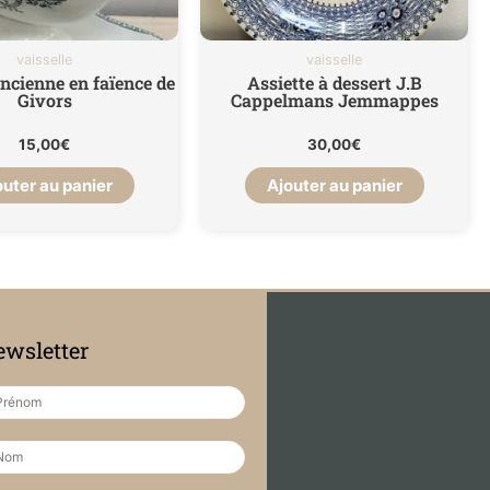
vaisselle
vaisselle
ncienne en faïence de
Assiette à dessert J.B
Givors
Cappelmans Jemmappes
15,00
€
30,00
€
outer au panier
Ajouter au panier
wsletter