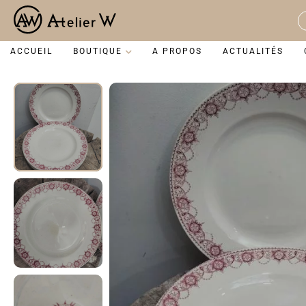
Aller
au
S
contenu
...
ACCUEIL
BOUTIQUE
A PROPOS
ACTUALITÉS