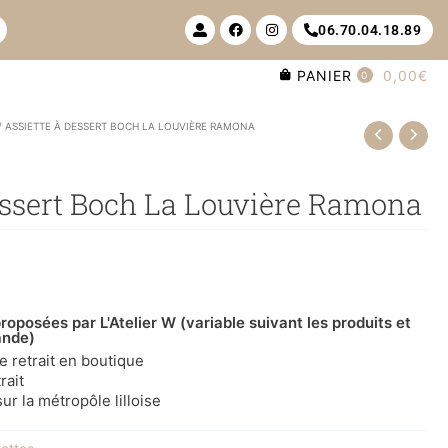
U
F
I
06.70.04.18.89
s
a
n
e
c
s
r
e
t
PANIER
0,00€
-
b
a
0
a
o
g
l
o
r
t
k
a
/ ASSIETTE À DESSERT BOCH LA LOUVIÈRE RAMONA
m
essert Boch La Louvière Ramona
roposées par L'Atelier W (variable suivant les produits et
ande)
le retrait en boutique
rait
ur la métropôle lilloise