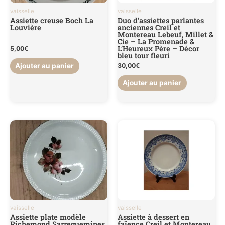
vaisselle
vaisselle
Assiette creuse Boch La
Duo d’assiettes parlantes
Louvière
anciennes Creil et
Montereau Lebeuf, Millet &
Cie – La Promenade &
L’Heureux Père – Décor
5,00
€
bleu tour fleuri
Ajouter au panier
30,00
€
Ajouter au panier
vaisselle
vaisselle
Assiette plate modèle
Assiette à dessert en
Richemond Sarreguemines
faïence Creil et Montereau