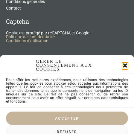
Conditions générales
Contact
Captcha
Ce site est protégé par reCAPTCHA et Google
Politique de confidentialité
Conditions d’utilisation
Nos Produits Upcycling
GÉRER LE
CONSENTEMENT AUX
COOKIES
Accessoires
Pour offrir les meilleures expériences, nous utilisons des technologies
Articles zéro déchet
telles que les cookies pour stocker et/ou accéder aux informations des
appareils. Le fait de consentir à ces technologies nous permettra de
Fleurs séchées
traiter des données telles que le comportement de navigation ou les ID
Lampes
uniques sur ce site. Le fait de ne pas consentir ou de retirer son
consentement peut avoir un effet négatif sur certaines caractéristiques
Meubles
et fonctions.
Miroirs et cadres
Objets
ACCEPTER
Univers de l'enfant
Vaisselle
REFUSER