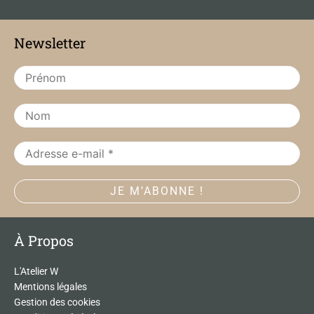
e
t
b
a
Newsletter
o
g
o
r
k
a
m
À Propos
L'Atelier W
Mentions légales
Gestion des cookies