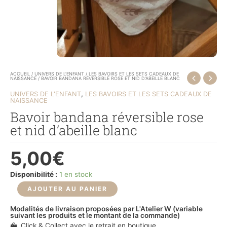
ACCUEIL
/
UNIVERS DE L'ENFANT
/
LES BAVOIRS ET LES SETS CADEAUX DE
NAISSANCE
/ BAVOIR BANDANA RÉVERSIBLE ROSE ET NID D’ABEILLE BLANC
,
UNIVERS DE L'ENFANT
LES BAVOIRS ET LES SETS CADEAUX DE
NAISSANCE
Bavoir bandana réversible rose
et nid d’abeille blanc
5,00
€
Disponibilité :
1 en stock
AJOUTER AU PANIER
Modalités de livraison proposées par L'Atelier W (variable
suivant les produits et le montant de la commande)
Click & Collect avec le retrait en boutique