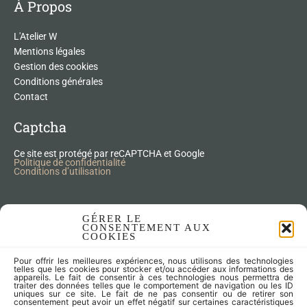
À Propos
L'Atelier W
Mentions légales
Gestion des cookies
Conditions générales
Contact
Captcha
Ce site est protégé par reCAPTCHA et Google
Politique de confidentialité
Conditions d’utilisation
Nos Produits Upcycling
GÉRER LE
CONSENTEMENT AUX
COOKIES
Accessoires
Pour offrir les meilleures expériences, nous utilisons des technologies
Articles zéro déchet
telles que les cookies pour stocker et/ou accéder aux informations des
appareils. Le fait de consentir à ces technologies nous permettra de
Fleurs séchées
traiter des données telles que le comportement de navigation ou les ID
Lampes
uniques sur ce site. Le fait de ne pas consentir ou de retirer son
consentement peut avoir un effet négatif sur certaines caractéristiques