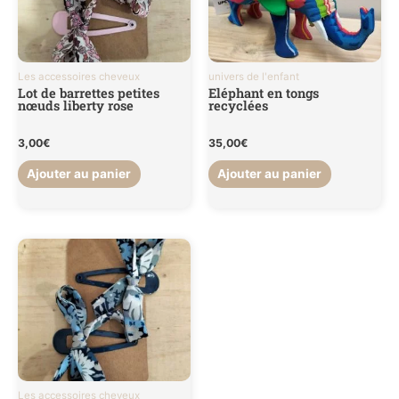
Les accessoires cheveux
univers de l'enfant
Lot de barrettes petites
Eléphant en tongs
nœuds liberty rose
recyclées
3,00
€
35,00
€
Ajouter au panier
Ajouter au panier
Les accessoires cheveux