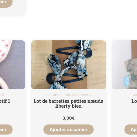
ier
ant
Les accessoires cheveux
un
tif 1
Lot de barrettes petites nœuds
Lo
liberty bleu
3,00
€
ier
Ajouter au panier
Aj