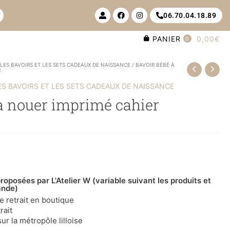
U
F
I
06.70.04.18.89
s
a
n
e
c
s
r
e
t
PANIER
0,00€
-
b
a
0
a
o
g
l
o
r
t
k
a
/
LES BAVOIRS ET LES SETS CADEAUX DE NAISSANCE
/ BAVOIR BÉBÉ À
m
R
ES BAVOIRS ET LES SETS CADEAUX DE NAISSANCE
à nouer imprimé cahier
roposées par L'Atelier W (variable suivant les produits et
ande)
le retrait en boutique
rait
ur la métropôle lilloise