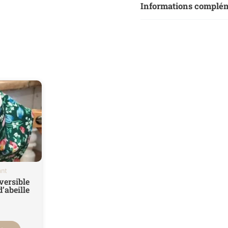
Informations complé
Poids
ant
versible
d’abeille