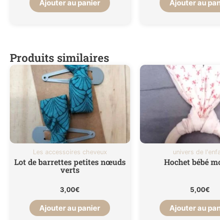
Ajouter au panier
Ajouter au pan
Produits similaires
Les accessoires cheveux
univers de l'enf
Lot de barrettes petites nœuds
Hochet bébé mo
verts
3,00
€
5,00
€
Ajouter au panier
Ajouter au pan