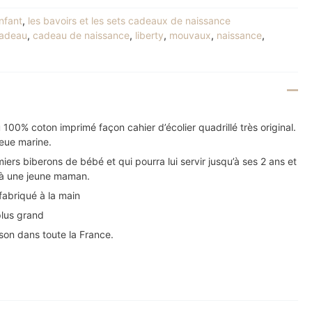
enfant
,
les bavoirs et les sets cadeaux de naissance
adeau
,
cadeau de naissance
,
liberty
,
mouvaux
,
naissance
,
 100% coton imprimé façon cahier d’écolier quadrillé très original.
eue marine.
miers biberons de bébé et qui pourra lui servir jusqu’à ses 2 ans et
ir à une jeune maman.
fabriqué à la main
lus grand
ison dans toute la France.