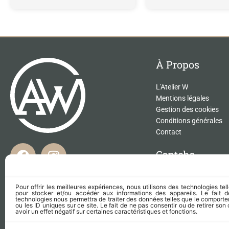
À Propos
L'Atelier W
Mentions légales
Gestion des cookies
Conditions générales
Contact
F
I
Captcha
a
n
c
s
Ce site est protégé
et Google
e
t
Pour offrir les meilleures expériences, nous utilisons des technologies te
Politique de confident
pour stocker et/ou accéder aux informations des appareils. Le fait 
b
a
Conditions d’utilisati
technologies nous permettra de traiter des données telles que le comport
ou les ID uniques sur ce site. Le fait de ne pas consentir ou de retirer s
o
g
avoir un effet négatif sur certaines caractéristiques et fonctions.
o
r