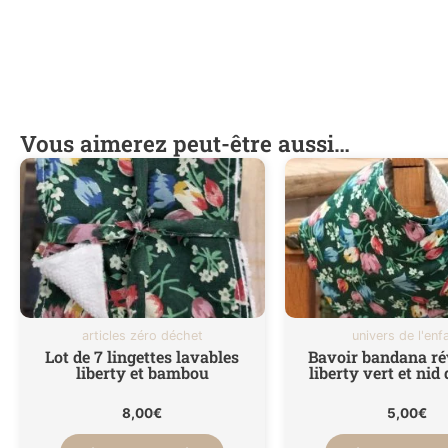
Vous aimerez peut-être aussi…
articles zéro déchet
univers de l'enf
Lot de 7 lingettes lavables
Bavoir bandana ré
liberty et bambou
liberty vert et nid 
8,00
€
5,00
€