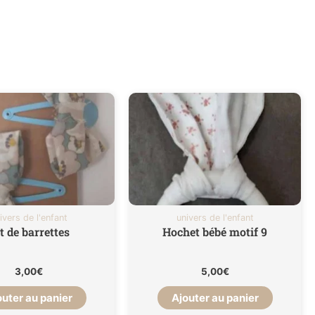
ivers de l'enfant
univers de l'enfant
t de barrettes
Hochet bébé motif 9
3,00
€
5,00
€
outer au panier
Ajouter au panier