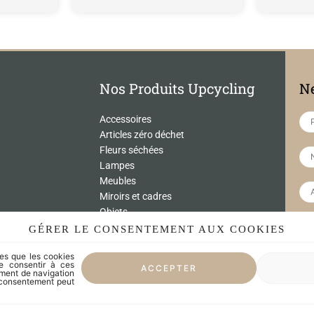
Nos Produits Upcycling
Ne
Accessoires
Articles zéro déchet
Fleurs séchées
Lampes
Meubles
Miroirs et cadres
Objets
Univers de l'enfant
GÉRER LE CONSENTEMENT AUX COOKIES
 par reCAPTCHA
Vaisselle
lles que les cookies
ialité
de consentir à ces
ACCEPTER
on
LES CRÉATEURS
ement de navigation
on consentement peut
LE SUR-MESURE