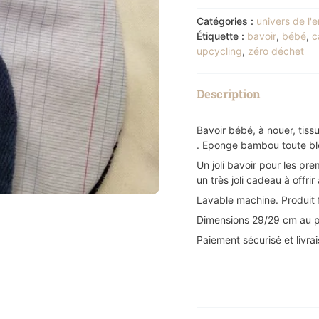
Catégories :
univers de l'
Étiquette :
bavoir
,
bébé
,
c
upcycling
,
zéro déchet
Description
Bavoir bébé, à nouer, tissu
. Eponge bambou toute bl
Un joli bavoir pour les pre
un très joli cadeau à offr
Lavable machine. Produit 
Dimensions 29/29 cm au p
Paiement sécurisé et livra