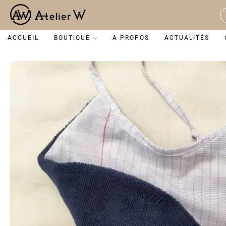
Aller
au
S
contenu
...
ACCUEIL
BOUTIQUE
A PROPOS
ACTUALITÉS