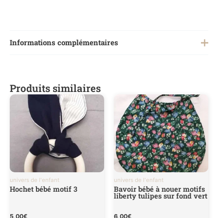
Informations complémentaires
Poids
0,200 kg
Produits similaires
univers de l'enfant
univers de l'enfant
Hochet bébé motif 3
Bavoir bébé à nouer motifs
liberty tulipes sur fond vert
5,00
€
6,00
€