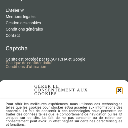
L'Atelier W
Mentions légales
Gestion des cookies
Conditions générales
Contact
Captcha
Ce site est protégé par reCAPTCHA et Google
Politique de confidentialité
Conditions d’utilisation
Nos Produits Upcycling
GÉRER LE
CONSENTEMENT AUX
COOKIES
Accessoires
Pour offrir les meilleures expériences, nous utilisons des technologies
Articles zéro déchet
telles que les cookies pour stocker et/ou accéder aux informations des
appareils. Le fait de consentir à ces technologies nous permettra de
Fleurs séchées
traiter des données telles que le comportement de navigation ou les ID
Lampes
uniques sur ce site. Le fait de ne pas consentir ou de retirer son
consentement peut avoir un effet négatif sur certaines caractéristiques
Meubles
et fonctions.