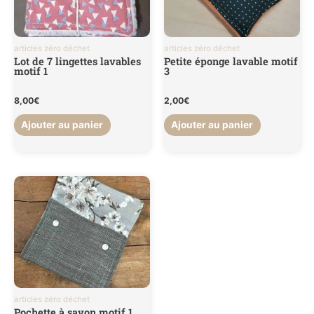
articles zéro déchet
articles zéro déchet
Lot de 7 lingettes lavables
Petite éponge lavable motif
motif 1
3
8,00
€
2,00
€
Ajouter au panier
Ajouter au panier
articles zéro déchet
Pochette à savon motif 1