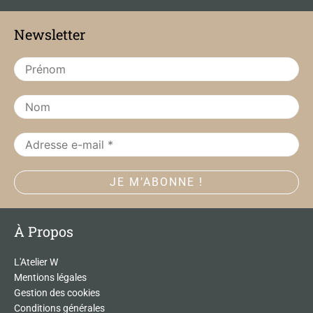
e
t
b
a
Newsletter
o
g
o
r
k
a
m
À Propos
L'Atelier W
Mentions légales
Gestion des cookies
Conditions générales