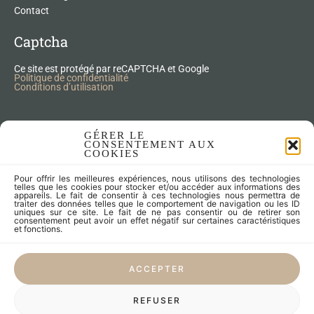
Contact
Captcha
Ce site est protégé par reCAPTCHA et Google
Politique de confidentialité
Conditions d’utilisation
Nos Produits Upcycling
GÉRER LE
CONSENTEMENT AUX
COOKIES
Accessoires
Pour offrir les meilleures expériences, nous utilisons des technologies
Articles zéro déchet
telles que les cookies pour stocker et/ou accéder aux informations des
appareils. Le fait de consentir à ces technologies nous permettra de
Fleurs séchées
traiter des données telles que le comportement de navigation ou les ID
Lampes
uniques sur ce site. Le fait de ne pas consentir ou de retirer son
consentement peut avoir un effet négatif sur certaines caractéristiques
Meubles
et fonctions.
Miroirs et cadres
Objets
ACCEPTER
Univers de l'enfant
Vaisselle
REFUSER