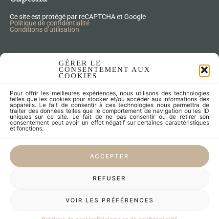
Ce site est protégé par reCAPTCHA et Google
Politique de confidentialité
Conditions d’utilisation
Nos Produits Upcycling
GÉRER LE
CONSENTEMENT AUX
COOKIES
Accessoires
Pour offrir les meilleures expériences, nous utilisons des technologies
Articles zéro déchet
telles que les cookies pour stocker et/ou accéder aux informations des
appareils. Le fait de consentir à ces technologies nous permettra de
Fleurs séchées
traiter des données telles que le comportement de navigation ou les ID
Lampes
uniques sur ce site. Le fait de ne pas consentir ou de retirer son
consentement peut avoir un effet négatif sur certaines caractéristiques
Meubles
et fonctions.
Miroirs et cadres
Objets
ACCEPTER
Univers de l'enfant
Vaisselle
REFUSER
LES CRÉATEURS
VOIR LES PRÉFÉRENCES
LE SUR-MESURE