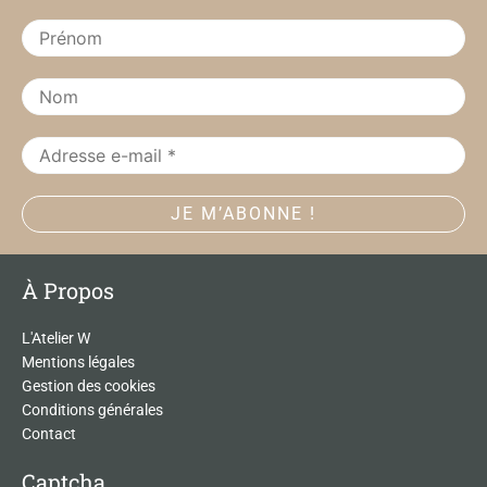
o
r
k
a
m
À Propos
L'Atelier W
Mentions légales
Gestion des cookies
Conditions générales
Contact
Captcha