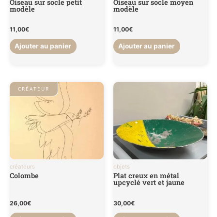
Oiseau sur socle petit
Oiseau sur socle moyen
modèle
modèle
11,00
€
11,00
€
Ajouter au panier
Ajouter au panier
CRÉATEUR
créateurs
objets
Colombe
Plat creux en métal
upcyclé vert et jaune
26,00
€
30,00
€