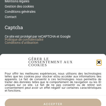
Mentions légales
Gestion des cookies
Conditions générales
Contact
Captcha
Ce site est protégé par reCAPTCHA et Google
Politique de confidentialité
Conditions d’utilisation
Nos Produits Upcycling
GÉRER LE
CONSENTEMENT AUX
COOKIES
Accessoires
Pour offrir les meilleures expériences, nous utilisons des technologies
Articles zéro déchet
telles que les cookies pour stocker et/ou accéder aux informations des
appareils. Le fait de consentir à ces technologies nous permettra de
Fleurs séchées
traiter des données telles que le comportement de navigation ou les ID
Lampes
uniques sur ce site. Le fait de ne pas consentir ou de retirer son
consentement peut avoir un effet négatif sur certaines caractéristiques
Meubles
et fonctions.
Miroirs et cadres
Objets
ACCEPTER
Univers de l'enfant