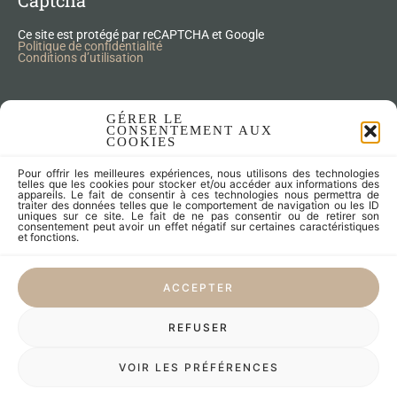
Captcha
Ce site est protégé par reCAPTCHA et Google
Politique de confidentialité
Conditions d’utilisation
Nos Produits Upcycling
GÉRER LE
CONSENTEMENT AUX
COOKIES
Accessoires
Pour offrir les meilleures expériences, nous utilisons des technologies
Articles zéro déchet
telles que les cookies pour stocker et/ou accéder aux informations des
appareils. Le fait de consentir à ces technologies nous permettra de
Fleurs séchées
traiter des données telles que le comportement de navigation ou les ID
Lampes
uniques sur ce site. Le fait de ne pas consentir ou de retirer son
consentement peut avoir un effet négatif sur certaines caractéristiques
Meubles
et fonctions.
Miroirs et cadres
Objets
ACCEPTER
Univers de l'enfant
Vaisselle
REFUSER
LES CRÉATEURS
VOIR LES PRÉFÉRENCES
LE SUR-MESURE