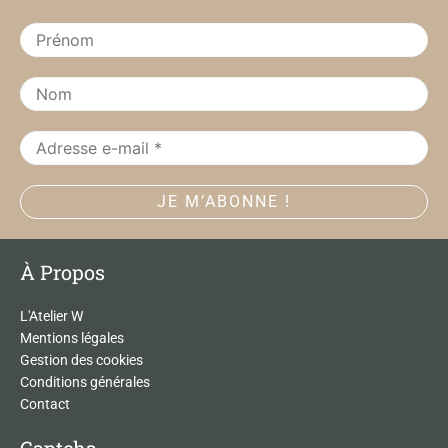
o
g
o
r
k
a
m
À Propos
L'Atelier W
Mentions légales
Gestion des cookies
Conditions générales
Contact