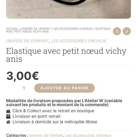
ACCUEIL
/
UNIVERS DE L'ENFANT
/
LES ACCESSOIRES CHEVEUX
/ ELASTIQUE
AVEC PETIT NŒUD VICHY ANIS
,
UNIVERS DE L'ENFANT
LES ACCESSOIRES CHEVEUX
Elastique avec petit nœud vichy
anis
3,00
€
AJOUTER AU PANIER
Modalités de livraison proposées par L'Atelier W (variable
suivant les produits et le montant de la commande)
Click & Collect avec le retrait en boutique
Livraison en point retrait
Livraison à domicile sur la métropôle lilloise
Catégories :
univers de l'enfant
,
Les accessoires cheveux