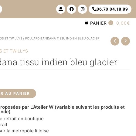
U
F
I
06.70.04.18.89
s
a
n
e
c
s
r
e
t
PANIER
0,00€
-
b
a
0
a
o
g
l
o
r
t
k
a
DS ET TWILLYS
/ FOULARD BANDANA TISSU INDIEN BLEU GLACIER
m
 ET TWILLYS
ana tissu indien bleu glacier
R AU PANIER
roposées par L'Atelier W (variable suivant les produits et
ande)
le retrait en boutique
rait
ur la métropôle lilloise