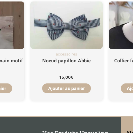
accessoires
 main motif
Noeud papillon Abbie
Collier f
15,00
€
ier
Ajouter au panier
Aj