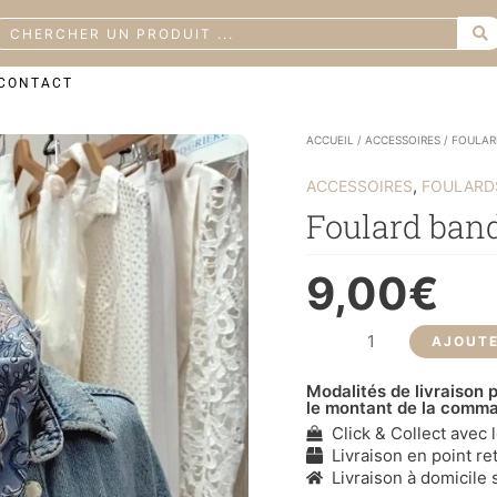
earch
CONTACT
quantité
ACCUEIL
/
ACCESSOIRES
/
FOULAR
de
Foulard
,
ACCESSOIRES
FOULARDS
bandana
tissu
Foulard band
indien
bleu
glacier
9,00
€
AJOUTE
Modalités de livraison p
le montant de la comm
Click & Collect avec 
Livraison en point ret
Livraison à domicile s