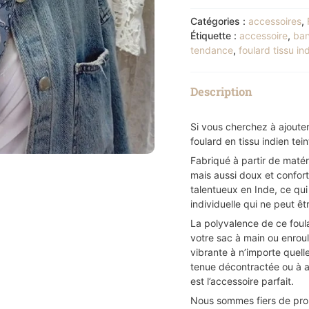
Catégories :
accessoires
,
Étiquette :
accessoire
,
ba
tendance
,
foulard tissu in
Description
Si vous cherchez à ajouter
foulard en tissu indien tei
Fabriqué à partir de matér
mais aussi doux et confort
talentueux en Inde, ce qui
individuelle qui ne peut êt
La polyvalence de ce foula
votre sac à main ou enroul
vibrante à n’importe quell
tenue décontractée ou à a
est l’accessoire parfait.
Nous sommes fiers de prop