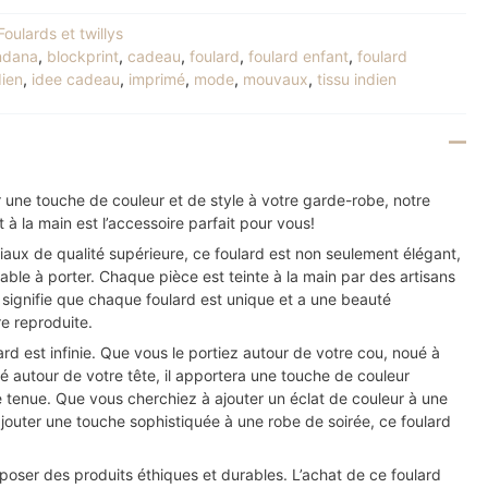
Foulards et twillys
ndana
,
blockprint
,
cadeau
,
foulard
,
foulard enfant
,
foulard
dien
,
idee cadeau
,
imprimé
,
mode
,
mouvaux
,
tissu indien
 une touche de couleur et de style à votre garde-robe, notre
nt à la main est l’accessoire parfait pour vous!
iaux de qualité supérieure, ce foulard est non seulement élégant,
able à porter. Chaque pièce est teinte à la main par des artisans
 signifie que chaque foulard est unique et a une beauté
re reproduite.
rd est infinie. Que vous le portiez autour de votre cou, noué à
é autour de votre tête, il apportera une touche de couleur
e tenue. Que vous cherchiez à ajouter un éclat de couleur à une
jouter une touche sophistiquée à une robe de soirée, ce foulard
oser des produits éthiques et durables. L’achat de ce foulard