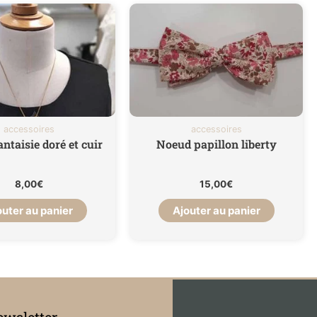
accessoires
accessoires
antaisie doré et cuir
Noeud papillon liberty
8,00
€
15,00
€
outer au panier
Ajouter au panier