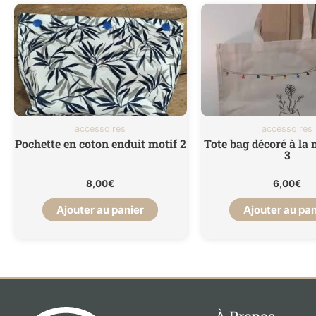
accessoires
accessoires
Pochette en coton enduit motif 2
Tote bag décoré à la
3
8,00
€
6,00
€
Ajouter au panier
Ajouter au pan