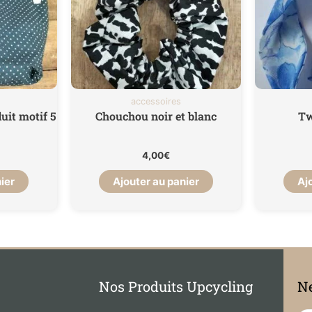
accessoires
uit motif 5
Chouchou noir et blanc
Tw
4,00
€
ier
Ajouter au panier
Aj
Nos Produits Upcycling
Ne