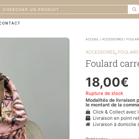
earch
CONTACT
ACCUEIL
/
ACCESSOIRES
/
FOULAR
,
ACCESSOIRES
FOULARDS
Foulard carré
18,00
€
Rupture de stock
Modalités de livraison p
le montant de la comm
Click & Collect avec 
Livraison en point ret
Livraison à domicile s