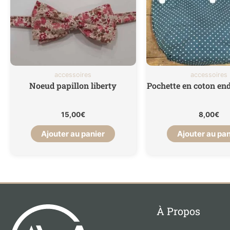
accessoires
accessoires
Noeud papillon liberty
Pochette en coton end
15,00
€
8,00
€
Ajouter au panier
Ajouter au pan
À Propos