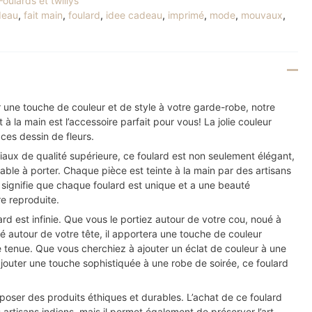
Foulards et twillys
deau
,
fait main
,
foulard
,
idee cadeau
,
imprimé
,
mode
,
mouvaux
,
 une touche de couleur et de style à votre garde-robe, notre
t à la main est l’accessoire parfait pour vous! La jolie couleur
 ces dessin de fleurs.
iaux de qualité supérieure, ce foulard est non seulement élégant,
able à porter. Chaque pièce est teinte à la main par des artisans
 signifie que chaque foulard est unique et a une beauté
re reproduite.
rd est infinie. Que vous le portiez autour de votre cou, noué à
é autour de votre tête, il apportera une touche de couleur
e tenue. Que vous cherchiez à ajouter un éclat de couleur à une
jouter une touche sophistiquée à une robe de soirée, ce foulard
oser des produits éthiques et durables. L’achat de ce foulard
 artisans indiens, mais il permet également de préserver l’art