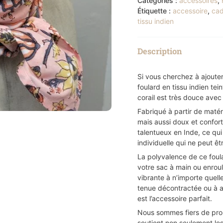
Catégories :
accessoires
,
Étiquette :
accessoire
,
ca
tissu indien
Description
Si vous cherchez à ajouter
foulard en tissu indien tein
corail est très douce avec
Fabriqué à partir de matér
mais aussi doux et confort
talentueux en Inde, ce qui
individuelle qui ne peut êt
La polyvalence de ce foula
votre sac à main ou enroul
vibrante à n’importe quell
tenue décontractée ou à a
est l’accessoire parfait.
Nous sommes fiers de prop
soutient non seulement les