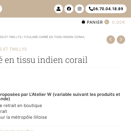
U
F
I
06.70.04.18.89
s
a
n
e
c
s
r
e
t
PANIER
0,00€
-
b
a
0
a
o
g
l
o
r
t
k
a
DS ET TWILLYS
/ FOULARD CARRÉ EN TISSU INDIEN CORAIL
m
 ET TWILLYS
 en tissu indien corail
roposées par L'Atelier W (variable suivant les produits et
ande)
le retrait en boutique
rait
ur la métropôle lilloise