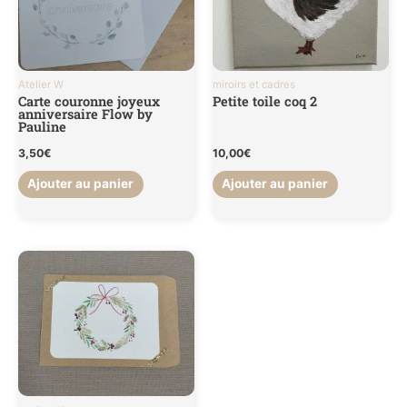
Atelier W
miroirs et cadres
Carte couronne joyeux
Petite toile coq 2
anniversaire Flow by
Pauline
3,50
€
10,00
€
Ajouter au panier
Ajouter au panier