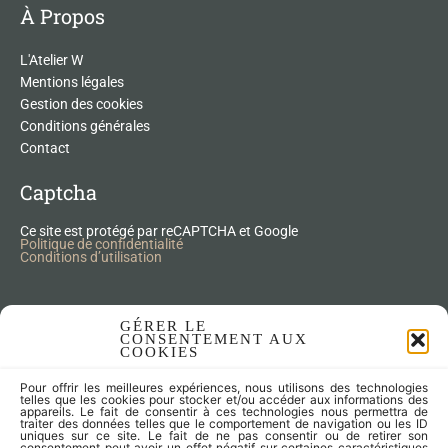
À Propos
L'Atelier W
Mentions légales
Gestion des cookies
Conditions générales
Contact
Captcha
Ce site est protégé par reCAPTCHA et Google
Politique de confidentialité
Conditions d’utilisation
Nos Produits Upcycling
GÉRER LE
CONSENTEMENT AUX
COOKIES
Accessoires
Pour offrir les meilleures expériences, nous utilisons des technologies
Articles zéro déchet
telles que les cookies pour stocker et/ou accéder aux informations des
appareils. Le fait de consentir à ces technologies nous permettra de
Fleurs séchées
traiter des données telles que le comportement de navigation ou les ID
Lampes
uniques sur ce site. Le fait de ne pas consentir ou de retirer son
consentement peut avoir un effet négatif sur certaines caractéristiques