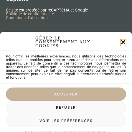
Ce site est protégé par reCAPTCHA et Google
Politique de confidentialité
Conditions d’utilisation
Nos Produits Upcycling
GÉRER LE
CONSENTEMENT AUX
COOKIES
Accessoires
Pour offrir les meilleures expériences, nous utilisons des technologies
Articles zéro déchet
telles que les cookies pour stocker et/ou accéder aux informations des
appareils. Le fait de consentir à ces technologies nous permettra de
Fleurs séchées
traiter des données telles que le comportement de navigation ou les ID
Lampes
uniques sur ce site. Le fait de ne pas consentir ou de retirer son
consentement peut avoir un effet négatif sur certaines caractéristiques
Meubles
et fonctions.
Miroirs et cadres
Objets
ACCEPTER
Univers de l'enfant
Vaisselle
REFUSER
LES CRÉATEURS
VOIR LES PRÉFÉRENCES
LE SUR-MESURE