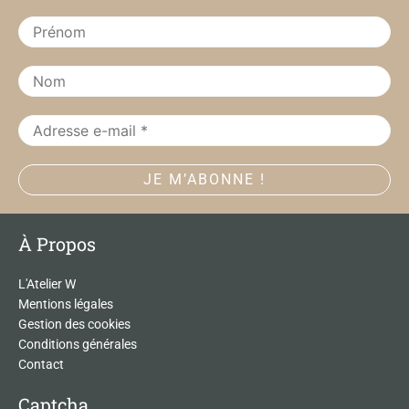
o
r
k
a
m
À Propos
L'Atelier W
Mentions légales
Gestion des cookies
Conditions générales
Contact
Captcha