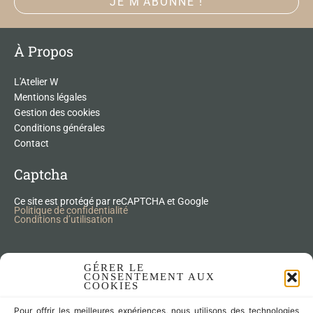
À Propos
L'Atelier W
Mentions légales
Gestion des cookies
Conditions générales
Contact
Captcha
Ce site est protégé par reCAPTCHA et Google
Politique de confidentialité
Conditions d’utilisation
Nos Produits Upcycling
GÉRER LE
CONSENTEMENT AUX
COOKIES
Accessoires
Pour offrir les meilleures expériences, nous utilisons des technologies
Articles zéro déchet