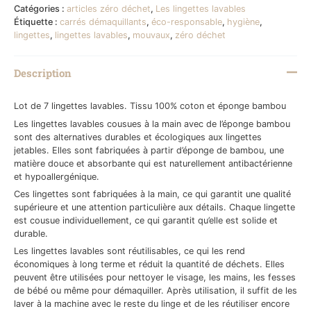
Catégories :
articles zéro déchet
,
Les lingettes lavables
Étiquette :
carrés démaquillants
,
éco-responsable
,
hygiène
,
lingettes
,
lingettes lavables
,
mouvaux
,
zéro déchet
Description
Lot de 7 lingettes lavables. Tissu 100% coton et éponge bambou
Les lingettes lavables cousues à la main avec de l’éponge bambou
sont des alternatives durables et écologiques aux lingettes
jetables. Elles sont fabriquées à partir d’éponge de bambou, une
matière douce et absorbante qui est naturellement antibactérienne
et hypoallergénique.
Ces lingettes sont fabriquées à la main, ce qui garantit une qualité
supérieure et une attention particulière aux détails. Chaque lingette
est cousue individuellement, ce qui garantit qu’elle est solide et
durable.
Les lingettes lavables sont réutilisables, ce qui les rend
économiques à long terme et réduit la quantité de déchets. Elles
peuvent être utilisées pour nettoyer le visage, les mains, les fesses
de bébé ou même pour démaquiller. Après utilisation, il suffit de les
laver à la machine avec le reste du linge et de les réutiliser encore