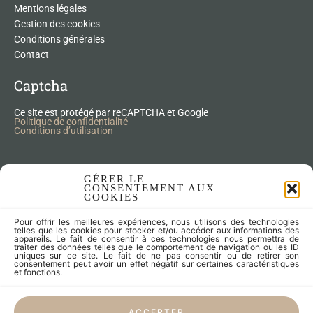
Mentions légales
Gestion des cookies
Conditions générales
Contact
Captcha
Ce site est protégé par reCAPTCHA et Google
Politique de confidentialité
Conditions d’utilisation
Nos Produits Upcycling
GÉRER LE
CONSENTEMENT AUX
COOKIES
Accessoires
Pour offrir les meilleures expériences, nous utilisons des technologies
Articles zéro déchet
telles que les cookies pour stocker et/ou accéder aux informations des
appareils. Le fait de consentir à ces technologies nous permettra de
Fleurs séchées
traiter des données telles que le comportement de navigation ou les ID
Lampes
uniques sur ce site. Le fait de ne pas consentir ou de retirer son
consentement peut avoir un effet négatif sur certaines caractéristiques
Meubles
et fonctions.
Miroirs et cadres
Objets
ACCEPTER