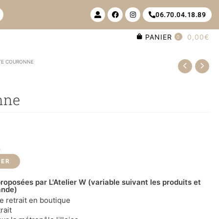
U
F
I
06.70.04.18.89
s
a
n
e
c
s
r
e
t
PANIER
0,00€
-
b
a
0
a
o
g
l
o
r
t
k
a
ITE COURONNE
m
nne
k
IER
roposées par L'Atelier W (variable suivant les produits et
ande)
le retrait en boutique
rait