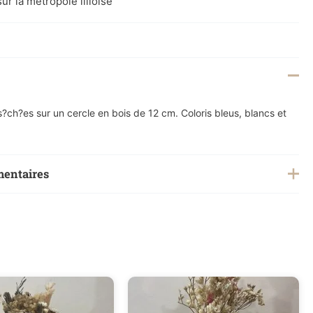
ur la métropôle lilloise
s?ch?es sur un cercle en bois de 12 cm. Coloris bleus, blancs et
mentaires
0,4 kg