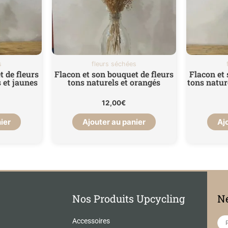
s
fleurs séchées
t de fleurs
Flacon et son bouquet de fleurs
Flacon et 
 et jaunes
tons naturels et orangés
tons natur
12,00
€
ier
Ajouter au panier
Aj
Nos Produits Upcycling
Ne
Accessoires