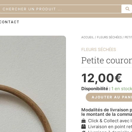
earch
CONTACT
quantité
ACCUEIL
/
FLEURS SÉCHÉES
/ PET
de
Petite
FLEURS SÉCHÉES
couronne
Petite couro
12,00
€
Disponibilité :
1 en stoc
AJOUTER AU PAN
Modalités de livraison p
le montant de la comm
Click & Collect avec 
Livraison en point ret