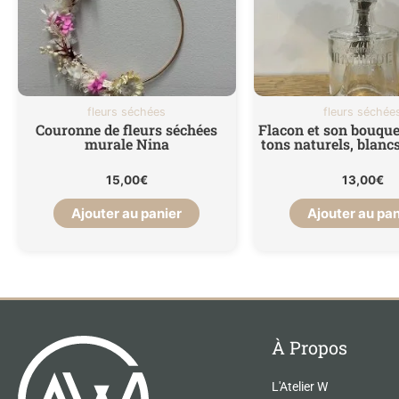
fleurs séchées
fleurs séchée
Couronne de fleurs séchées
Flacon et son bouque
murale Nina
tons naturels, blancs
15,00
€
13,00
€
Ajouter au panier
Ajouter au pan
À Propos
L'Atelier W