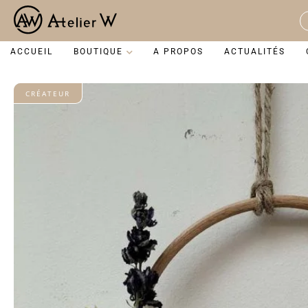
Aller
au
S
contenu
...
ACCUEIL
BOUTIQUE
A PROPOS
ACTUALITÉS
CRÉATEUR