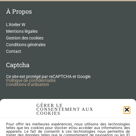
À Propos
L'Atelier W
Mentions légales
Gestion des cookies
Conditions générales
Contact
Captcha
Ce site est protégé par reCAPTCHA et Google
Politique de confidentialité
Conditions d’utilisation
Nos Produits Upcycling
GÉRER LE
CONSENTEMENT AUX
COOKIES
Accessoires
Pour offrir les meilleures expériences, nous utilisons des technologies
Articles zéro déchet
telles que les cookies pour stocker et/ou accéder aux informations des
appareils. Le fait de consentir à ces technologies nous permettra de
Fleurs séchées
traiter des données telles que le comportement de navigation ou les ID