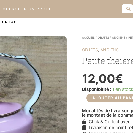
earch
CONTACT
quantité
ACCUEIL
/
OBJETS
/
ANCIENS
/ PE
de
Petite
,
OBJETS
ANCIENS
théière
en
Petite théièr
porcelaine
12,00
€
Disponibilité :
1 en stoc
AJOUTER AU PAN
Modalités de livraison p
le montant de la comm
Click & Collect avec 
Livraison en point ret