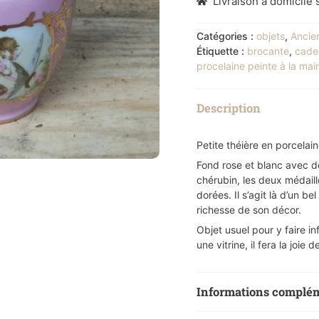
Livraison à domicile s
Catégories :
objets
,
Ancie
Étiquette :
brocante
,
cade
procelaine peinte à la mai
Description
Petite théière en porcelai
Fond rose et blanc avec de
chérubin, les deux médaill
dorées. Il s’agit là d’un be
richesse de son décor.
Objet usuel pour y faire i
une vitrine, il fera la joi
Informations complé