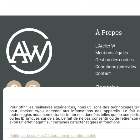
À Propos
L'Atelier W
Mentions légales
Gestion des cookies
Conditions générales
Contact
F
I
Captcha
a
n
c
s
Ce site est protégé
et Google
e
t
Pour offrir les meilleures expériences, nous utilisons des technologies te
Politique de confident
pour stocker et/ou accéder aux informations des appareils. Le fait 
b
a
Conditions d’utilisati
technologies nous permettra de traiter des données telles que le comport
ou les ID uniques sur ce site. Le fait de ne pas consentir ou de retirer s
o
g
avoir un effet négatif sur certaines caractéristiques et fonctions.
o
r
Politique de cookies
Déclaration de confidentialité
k
a