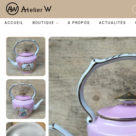
Aller
au
S
contenu
...
ACCUEIL
BOUTIQUE
A PROPOS
ACTUALITÉS