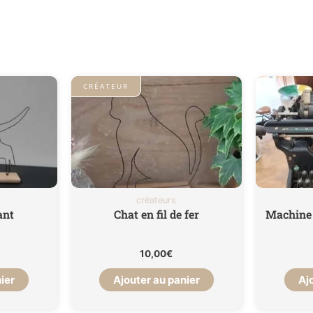
Poids
CRÉATEUR
créateurs
ant
Chat en fil de fer
Machine 
10,00
€
ier
Ajouter au panier
Aj