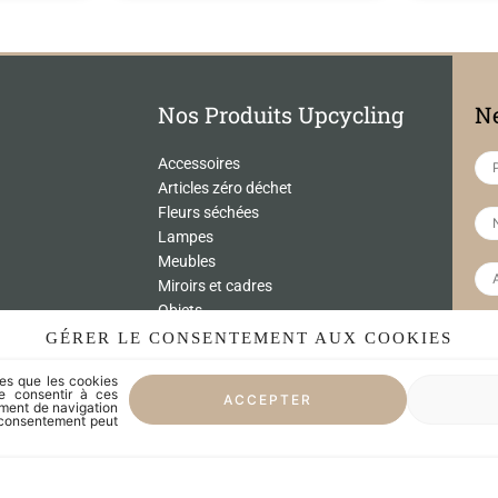
Nos Produits Upcycling
Ne
Accessoires
Articles zéro déchet
Fleurs séchées
Lampes
Meubles
Miroirs et cadres
Objets
Univers de l'enfant
GÉRER LE CONSENTEMENT AUX COOKIES
 par reCAPTCHA
Vaisselle
lles que les cookies
ialité
de consentir à ces
ACCEPTER
on
LES CRÉATEURS
ement de navigation
on consentement peut
LE SUR-MESURE