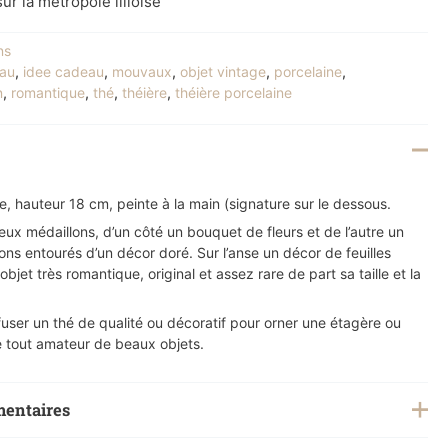
ur la métropôle lilloise
ns
au
,
idee cadeau
,
mouvaux
,
objet vintage
,
porcelaine
,
n
,
romantique
,
thé
,
théière
,
théière porcelaine
ne, hauteur 18 cm, peinte à la main (signature sur le dessous.
ux médaillons, d’un côté un bouquet de fleurs et de l’autre un
ons entourés d’un décor doré. Sur l’anse un décor de feuilles
l objet très romantique, original et assez rare de part sa taille et la
nfuser un thé de qualité ou décoratif pour orner une étagère ou
e de tout amateur de beaux objets.
mentaires