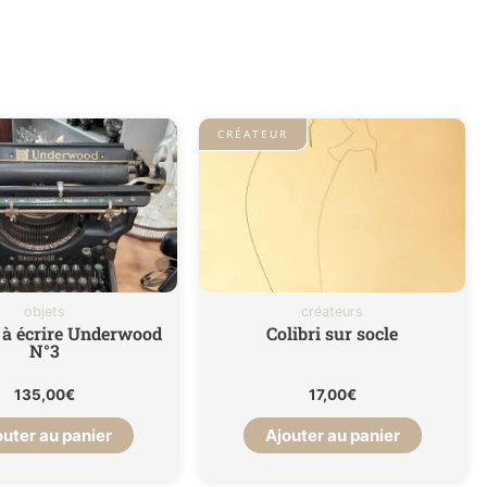
0,300 kg
CRÉATEUR
objets
créateurs
à écrire Underwood
Colibri sur socle
N°3
135,00
€
17,00
€
outer au panier
Ajouter au panier