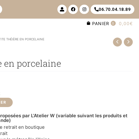
U
F
I
06.70.04.18.89
s
a
n
e
c
s
r
e
t
PANIER
0,00€
-
b
a
0
a
o
g
l
o
r
t
k
a
TITE THÉIÈRE EN PORCELAINE
m
e en porcelaine
k
IER
roposées par L'Atelier W (variable suivant les produits et
ande)
le retrait en boutique
rait