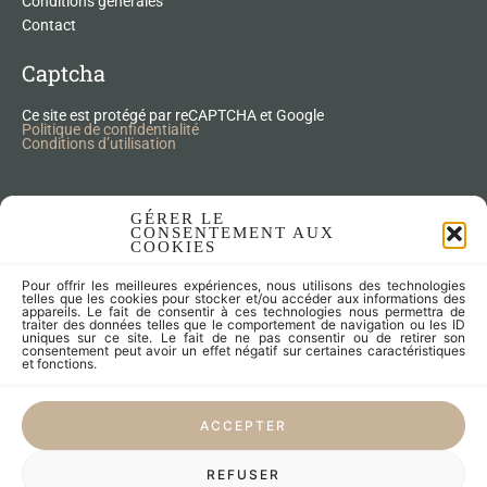
Conditions générales
Contact
Captcha
Ce site est protégé par reCAPTCHA et Google
Politique de confidentialité
Conditions d’utilisation
Nos Produits Upcycling
GÉRER LE
CONSENTEMENT AUX
COOKIES
Accessoires
Pour offrir les meilleures expériences, nous utilisons des technologies
Articles zéro déchet
telles que les cookies pour stocker et/ou accéder aux informations des
appareils. Le fait de consentir à ces technologies nous permettra de
Fleurs séchées
traiter des données telles que le comportement de navigation ou les ID
Lampes
uniques sur ce site. Le fait de ne pas consentir ou de retirer son
consentement peut avoir un effet négatif sur certaines caractéristiques
Meubles
et fonctions.
Miroirs et cadres
Objets
ACCEPTER
Univers de l'enfant
Vaisselle
REFUSER