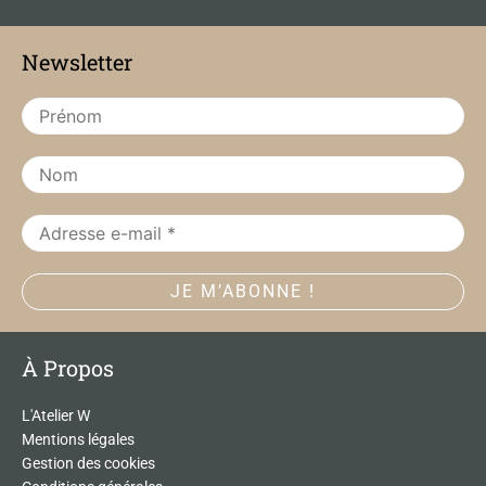
e
t
b
a
Newsletter
o
g
o
r
k
a
m
À Propos
L'Atelier W
Mentions légales
Gestion des cookies