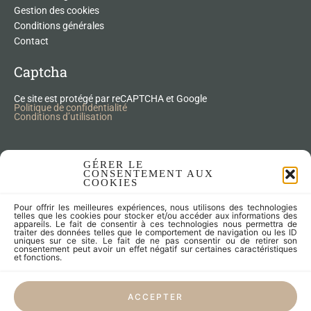
Gestion des cookies
Conditions générales
Contact
Captcha
Ce site est protégé par reCAPTCHA et Google
Politique de confidentialité
Conditions d’utilisation
Nos Produits Upcycling
GÉRER LE
CONSENTEMENT AUX
COOKIES
Accessoires
Pour offrir les meilleures expériences, nous utilisons des technologies
Articles zéro déchet
telles que les cookies pour stocker et/ou accéder aux informations des
appareils. Le fait de consentir à ces technologies nous permettra de
Fleurs séchées
traiter des données telles que le comportement de navigation ou les ID
Lampes
uniques sur ce site. Le fait de ne pas consentir ou de retirer son
consentement peut avoir un effet négatif sur certaines caractéristiques
Meubles
et fonctions.
Miroirs et cadres
Objets
ACCEPTER
Univers de l'enfant