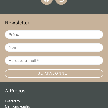
a
n
c
s
e
t
b
a
Newsletter
o
g
o
r
k
a
m
À Propos
L'Atelier W
Mentions légales