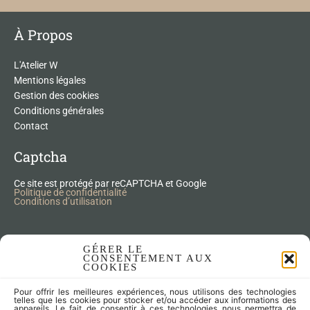
À Propos
L'Atelier W
Mentions légales
Gestion des cookies
Conditions générales
Contact
Captcha
Ce site est protégé par reCAPTCHA et Google
Politique de confidentialité
Conditions d’utilisation
Nos Produits Upcycling
GÉRER LE
CONSENTEMENT AUX
COOKIES
Accessoires
Pour offrir les meilleures expériences, nous utilisons des technologies
Articles zéro déchet
telles que les cookies pour stocker et/ou accéder aux informations des
appareils. Le fait de consentir à ces technologies nous permettra de
Fleurs séchées