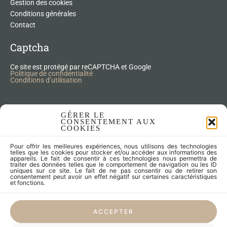
Gestion des cookies
Conditions générales
Contact
Captcha
Ce site est protégé par reCAPTCHA et Google
Politique de confidentialité
Conditions d’utilisation
Nos Produits Upcycling
GÉRER LE
CONSENTEMENT AUX
COOKIES
Accessoires
Pour offrir les meilleures expériences, nous utilisons des technologies
Articles zéro déchet
telles que les cookies pour stocker et/ou accéder aux informations des
appareils. Le fait de consentir à ces technologies nous permettra de
Fleurs séchées
traiter des données telles que le comportement de navigation ou les ID
Lampes
uniques sur ce site. Le fait de ne pas consentir ou de retirer son
consentement peut avoir un effet négatif sur certaines caractéristiques
Meubles
et fonctions.
Miroirs et cadres
Objets
ACCEPTER
Univers de l'enfant
Vaisselle