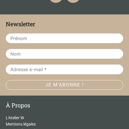
c
s
e
t
b
a
Newsletter
o
g
o
r
k
a
m
À Propos
L'Atelier W
Mentions légales