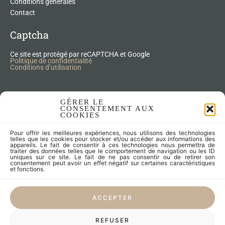
Conditions générales
Contact
Captcha
Ce site est protégé par reCAPTCHA et Google
Politique de confidentialité
Conditions d’utilisation
Nos Produits Upcycling
GÉRER LE
CONSENTEMENT AUX
COOKIES
Accessoires
Pour offrir les meilleures expériences, nous utilisons des technologies
Articles zéro déchet
telles que les cookies pour stocker et/ou accéder aux informations des
appareils. Le fait de consentir à ces technologies nous permettra de
Fleurs séchées
traiter des données telles que le comportement de navigation ou les ID
Lampes
uniques sur ce site. Le fait de ne pas consentir ou de retirer son
consentement peut avoir un effet négatif sur certaines caractéristiques
Meubles
et fonctions.
Miroirs et cadres
Objets
ACCEPTER
Univers de l'enfant
Vaisselle
REFUSER