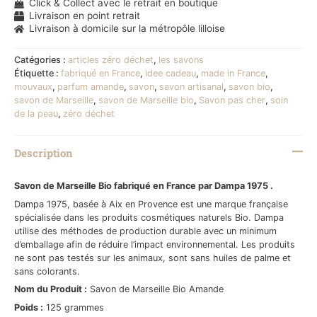
Click & Collect avec le retrait en boutique
Livraison en point retrait
Livraison à domicile sur la métropôle lilloise
Catégories :
articles zéro déchet
,
les savons
Étiquette :
fabriqué en France
,
idee cadeau
,
made in France
,
mouvaux
,
parfum amande
,
savon
,
savon artisanal
,
savon bio
,
savon de Marseille
,
savon de Marseille bio
,
Savon pas cher
,
soin
de la peau
,
zéro déchet
Description
Savon de Marseille Bio fabriqué en France par Dampa 1975 .
Dampa 1975, basée à Aix en Provence est une marque française
spécialisée dans les produits cosmétiques naturels Bio. Dampa
utilise des méthodes de production durable avec un minimum
d’emballage afin de réduire l’impact environnemental. Les produits
ne sont pas testés sur les animaux, sont sans huiles de palme et
sans colorants.
Nom du Produit :
Savon de Marseille Bio Amande
Poids :
125 grammes