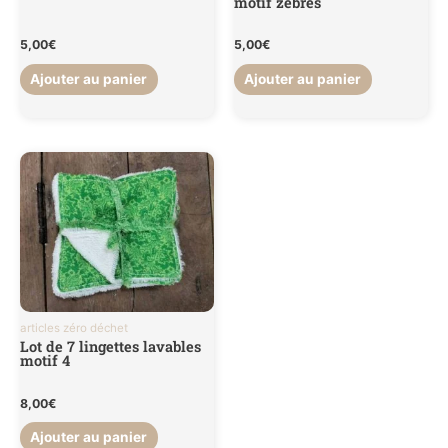
motif zèbres
5,00
€
5,00
€
Ajouter au panier
Ajouter au panier
articles zéro déchet
Lot de 7 lingettes lavables
motif 4
8,00
€
Ajouter au panier