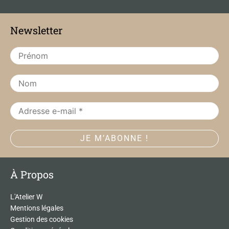
e
t
b
a
Newsletter
o
g
o
r
k
a
m
À Propos
L'Atelier W
Mentions légales
Gestion des cookies