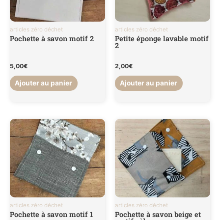
articles zéro déchet
articles zéro déchet
Pochette à savon motif 2
Petite éponge lavable motif
2
5,00
€
2,00
€
Ajouter au panier
Ajouter au panier
articles zéro déchet
articles zéro déchet
Pochette à savon motif 1
Pochette à savon beige et