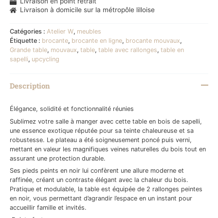
Livraison en point retrait
Livraison à domicile sur la métropôle lilloise
Catégories :
Atelier W
,
meubles
Étiquette :
brocante
,
brocante en ligne
,
brocante mouvaux
,
Grande table
,
mouvaux
,
table
,
table avec rallonges
,
table en
sapelli
,
upcycling
Description
Élégance, solidité et fonctionnalité réunies
Sublimez votre salle à manger avec cette table en bois de sapelli,
une essence exotique réputée pour sa teinte chaleureuse et sa
robustesse. Le plateau a été soigneusement poncé puis verni,
mettant en valeur les magnifiques veines naturelles du bois tout en
assurant une protection durable.
Ses pieds peints en noir lui confèrent une allure moderne et
raffinée, créant un contraste élégant avec la chaleur du bois.
Pratique et modulable, la table est équipée de 2 rallonges peintes
en noir, vous permettant d’agrandir l’espace en un instant pour
accueillir famille et invités.