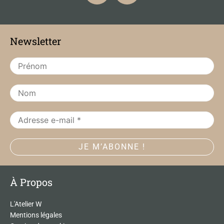
c
s
e
t
b
a
Newsletter
o
g
o
r
k
a
m
À Propos
L'Atelier W
Mentions légales