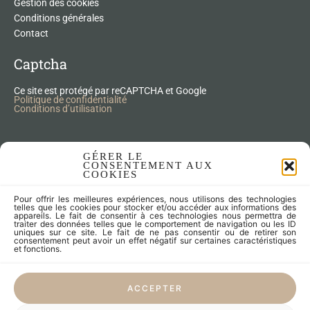
Gestion des cookies
Conditions générales
Contact
Captcha
Ce site est protégé par reCAPTCHA et Google
Politique de confidentialité
Conditions d’utilisation
Nos Produits Upcycling
GÉRER LE
CONSENTEMENT AUX
COOKIES
Accessoires
Pour offrir les meilleures expériences, nous utilisons des technologies
Articles zéro déchet
telles que les cookies pour stocker et/ou accéder aux informations des
appareils. Le fait de consentir à ces technologies nous permettra de
Fleurs séchées
traiter des données telles que le comportement de navigation ou les ID
Lampes
uniques sur ce site. Le fait de ne pas consentir ou de retirer son
consentement peut avoir un effet négatif sur certaines caractéristiques
Meubles
et fonctions.
Miroirs et cadres
Objets
ACCEPTER
Univers de l'enfant
Vaisselle