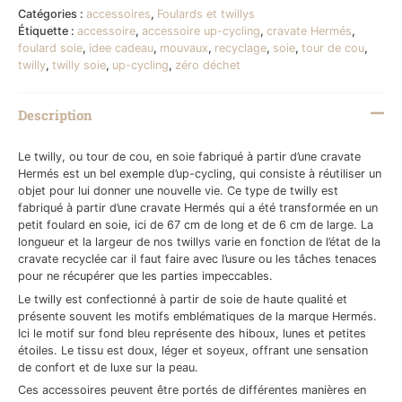
Catégories :
accessoires
,
Foulards et twillys
Étiquette :
accessoire
,
accessoire up-cycling
,
cravate Hermés
,
foulard soie
,
idee cadeau
,
mouvaux
,
recyclage
,
soie
,
tour de cou
,
twilly
,
twilly soie
,
up-cycling
,
zéro déchet
Description
Le twilly, ou tour de cou, en soie fabriqué à partir d’une cravate
Hermés est un bel exemple d’up-cycling, qui consiste à réutiliser un
objet pour lui donner une nouvelle vie. Ce type de twilly est
fabriqué à partir d’une cravate Hermés qui a été transformée en un
petit foulard en soie, ici de 67 cm de long et de 6 cm de large. La
longueur et la largeur de nos twillys varie en fonction de l’état de la
cravate recyclée car il faut faire avec l’usure ou les tâches tenaces
pour ne récupérer que les parties impeccables.
Le twilly est confectionné à partir de soie de haute qualité et
présente souvent les motifs emblématiques de la marque Hermés.
Ici le motif sur fond bleu représente des hiboux, lunes et petites
étoiles. Le tissu est doux, léger et soyeux, offrant une sensation
de confort et de luxe sur la peau.
Ces accessoires peuvent être portés de différentes manières en