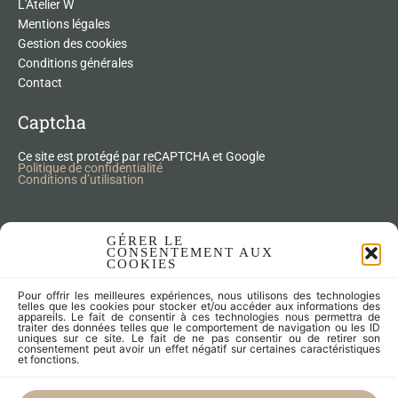
L'Atelier W
Mentions légales
Gestion des cookies
Conditions générales
Contact
Captcha
Ce site est protégé par reCAPTCHA et Google
Politique de confidentialité
Conditions d’utilisation
Nos Produits Upcycling
GÉRER LE
CONSENTEMENT AUX
COOKIES
Accessoires
Pour offrir les meilleures expériences, nous utilisons des technologies
Articles zéro déchet
telles que les cookies pour stocker et/ou accéder aux informations des
appareils. Le fait de consentir à ces technologies nous permettra de
Fleurs séchées
traiter des données telles que le comportement de navigation ou les ID
Lampes
uniques sur ce site. Le fait de ne pas consentir ou de retirer son
consentement peut avoir un effet négatif sur certaines caractéristiques
Meubles
et fonctions.
Miroirs et cadres
Objets