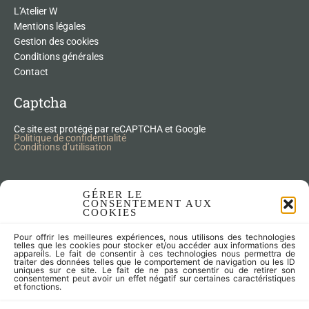
L'Atelier W
Mentions légales
Gestion des cookies
Conditions générales
Contact
Captcha
Ce site est protégé par reCAPTCHA et Google
Politique de confidentialité
Conditions d’utilisation
Nos Produits Upcycling
GÉRER LE
CONSENTEMENT AUX
COOKIES
Accessoires
Pour offrir les meilleures expériences, nous utilisons des technologies
Articles zéro déchet
telles que les cookies pour stocker et/ou accéder aux informations des
appareils. Le fait de consentir à ces technologies nous permettra de
Fleurs séchées
traiter des données telles que le comportement de navigation ou les ID
Lampes
uniques sur ce site. Le fait de ne pas consentir ou de retirer son
consentement peut avoir un effet négatif sur certaines caractéristiques
Meubles
et fonctions.
Miroirs et cadres