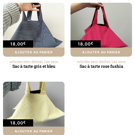
€
€
18,00
18,00
AJOUTER AU PANIER
AJOUTER AU PANIER
articles zéro déchet
,
Les sacs
articles zéro déchet
,
Les sacs
Sac à tarte gris et bleu
Sac à tarte rose fushia
€
18,00
AJOUTER AU PANIER