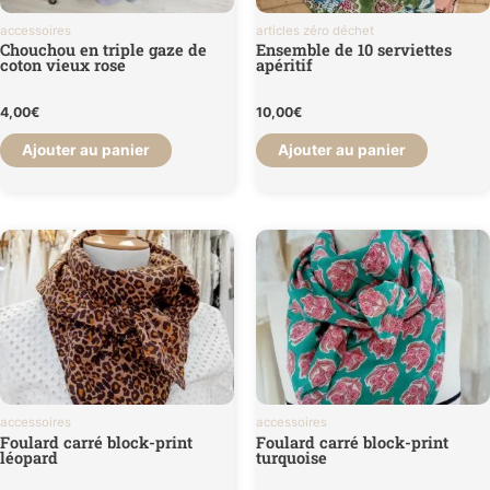
accessoires
articles zéro déchet
Chouchou en triple gaze de
Ensemble de 10 serviettes
coton vieux rose
apéritif
4,00
€
10,00
€
Ajouter au panier
Ajouter au panier
accessoires
accessoires
Foulard carré block-print
Foulard carré block-print
léopard
turquoise