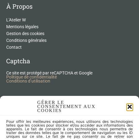
À Propos
L'Atelier W
Mentions légales
Gestion des cookies
Conditions générales
Contact
Captcha
Ce site est protégé par reCAPTCHA et Google
Politique de confidentialité
Conditions d’utilisation
Nos Produits Upcycling
GÉRER LE
CONSENTEMENT AUX
COOKIES
Accessoires
Pour offrir les meilleures expériences, nous utilisons des technologies
Articles zéro déchet
telles que les cookies pour stocker et/ou accéder aux informations des
appareils. Le fait de consentir à ces technologies nous permettra de
Fleurs séchées
traiter des données telles que le comportement de navigation ou les ID
Lampes
uniques sur ce site. Le fait de ne pas consentir ou de retirer son