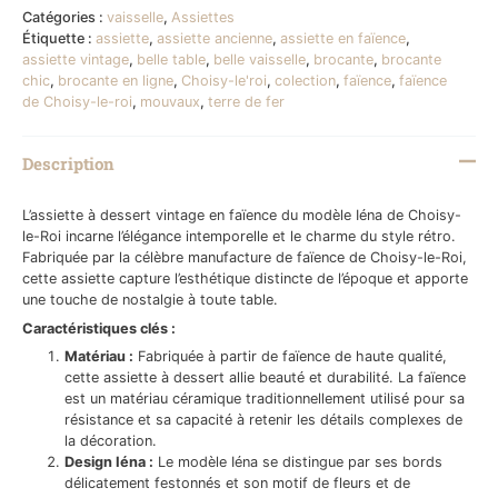
Catégories :
vaisselle
,
Assiettes
Étiquette :
assiette
,
assiette ancienne
,
assiette en faïence
,
assiette vintage
,
belle table
,
belle vaisselle
,
brocante
,
brocante
chic
,
brocante en ligne
,
Choisy-le'roi
,
colection
,
faïence
,
faïence
de Choisy-le-roi
,
mouvaux
,
terre de fer
Description
L’assiette à dessert vintage en faïence du modèle Iéna de Choisy-
le-Roi incarne l’élégance intemporelle et le charme du style rétro.
Fabriquée par la célèbre manufacture de faïence de Choisy-le-Roi,
cette assiette capture l’esthétique distincte de l’époque et apporte
une touche de nostalgie à toute table.
Caractéristiques clés :
Matériau :
Fabriquée à partir de faïence de haute qualité,
cette assiette à dessert allie beauté et durabilité. La faïence
est un matériau céramique traditionnellement utilisé pour sa
résistance et sa capacité à retenir les détails complexes de
la décoration.
Design Iéna :
Le modèle Iéna se distingue par ses bords
délicatement festonnés et son motif de fleurs et de