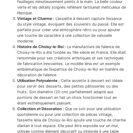
feuillages minutieusement peints à la main. La belle couleur
verte et les détails soignés reflètent l’artisanat méticuleux de
l’époque.
Vintage et Charme :
L’assiette à dessert capture l’essence
du style vintage, évoquant des souvenirs du passé. Elle est
parfaite pour créer une atmosphère rétro ou pour ajouter
une touche de caractère à une collection de vaisselle
moderne.
Histoire de Choisy-le-Roi :
La manufacture de faïence de
Choisy-le-Roi a été fondée au 19e siècle en France. Elle était
renommée pour ses créations artistiques et ses techniques
de fabrication innovantes. Le modèle Iéna est un exemple
emblématique de l’expertise de Choisy-le-Roi en matière de
décoration de faïence.
Utilisation Polyvalente :
Cette assiette à dessert est idéale
pour servir des desserts, des petites pâtisseries ou des
fruits. Son diamètre (20 cm) parfaitement adapté aux
portions de dessert en fait un choix fonctionnel tout en
étant esthétiquement plaisant.
Collection et Décoration :
Que ce soit pour une utilisation
quotidienne ou pour une collection de pièces vintage,
l’assiette Iéna de Choisy-le-Roi ajoute une touche de charme
d’antan à tout espace. Elle peut être exposée sur un mur,
utilisée comme élément décoratif ou intégrée à une table