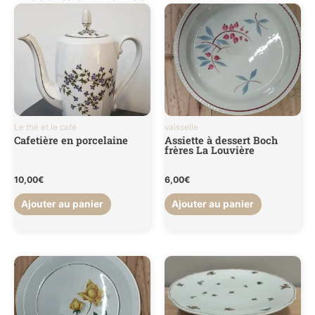
Le thé et le café
vaisselle
Cafetière en porcelaine
Assiette à dessert Boch
frères La Louvière
10,00
€
6,00
€
Ajouter au panier
Ajouter au panier