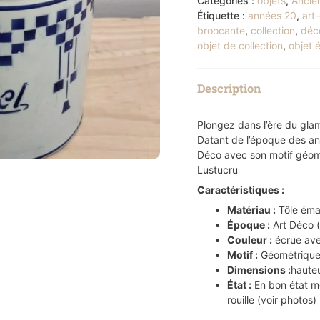
Catégories :
objets
,
Ancie
Étiquette :
années 20
,
art
broocante
,
collection
,
déc
objet de collection
,
objet 
Description
Plongez dans l’ère du glam
Datant de l’époque des an
Déco avec son motif géomé
Lustucru
Caractéristiques :
Matériau :
Tôle émai
Époque :
Art Déco 
Couleur :
écrue ave
Motif :
Géométrique 
Dimensions :
haute
État :
En bon état mê
rouille (voir photos)