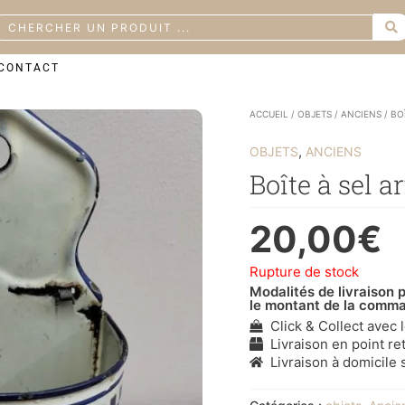
earch
CONTACT
ACCUEIL
/
OBJETS
/
ANCIENS
/ BO
,
OBJETS
ANCIENS
Boîte à sel a
20,00
€
Rupture de stock
Modalités de livraison p
le montant de la comm
Click & Collect avec 
Livraison en point ret
Livraison à domicile s