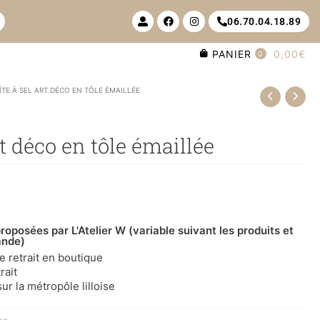
U
F
I
06.70.04.18.89
s
a
n
e
c
s
r
e
t
PANIER
0,00€
-
b
a
0
a
o
g
l
o
r
t
k
a
ÎTE À SEL ART DÉCO EN TÔLE ÉMAILLÉE
m
rt déco en tôle émaillée
roposées par L'Atelier W (variable suivant les produits et
ande)
le retrait en boutique
rait
ur la métropôle lilloise