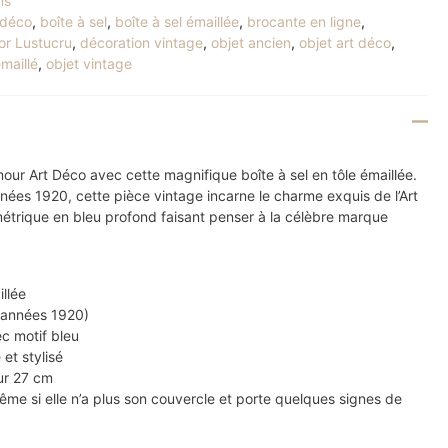
ns
-déco
,
boîte à sel
,
boîte à sel émaillée
,
brocante en ligne
,
or Lustucru
,
décoration vintage
,
objet ancien
,
objet art déco
,
émaillé
,
objet vintage
our Art Déco avec cette magnifique boîte à sel en tôle émaillée.
nées 1920, cette pièce vintage incarne le charme exquis de l’Art
trique en bleu profond faisant penser à la célèbre marque
llée
(années 1920)
c motif bleu
et stylisé
ur 27 cm
me si elle n’a plus son couvercle et porte quelques signes de