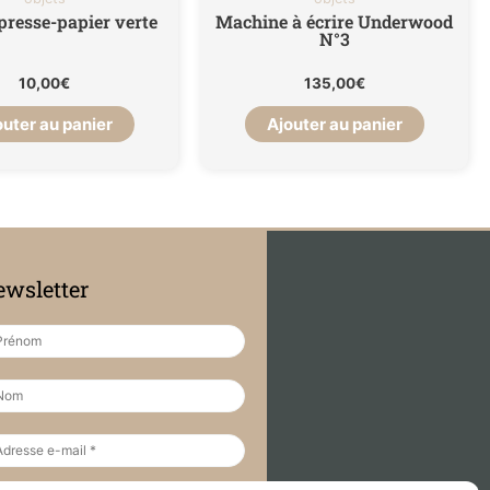
presse-papier verte
Machine à écrire Underwood
N°3
10,00
€
135,00
€
outer au panier
Ajouter au panier
wsletter