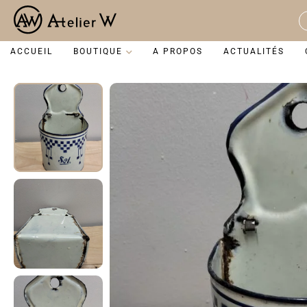
Aller
au
S
contenu
...
ACCUEIL
BOUTIQUE
A PROPOS
ACTUALITÉS