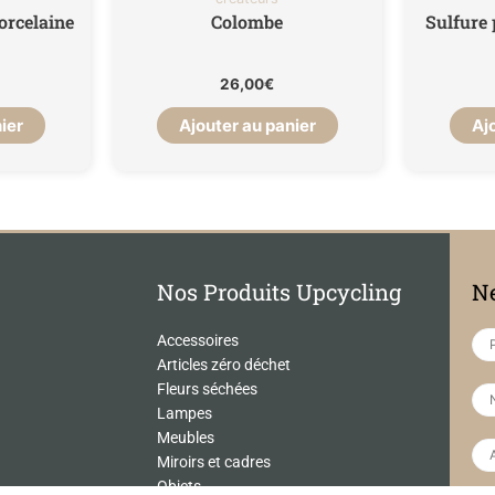
porcelaine
Colombe
Sulfure 
26,00
€
ier
Ajouter au panier
Aj
Nos Produits Upcycling
Ne
Accessoires
Articles zéro déchet
Fleurs séchées
Lampes
Meubles
Miroirs et cadres
Objets