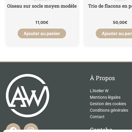
Oiseau sur socle moyen modèle
Trio de flacons en 
11,00
€
50,00
€
Ajouter au panier
Ajouter au pan
À Propos
L'Atelier W
Mentions légales
Gestion des cookies
Conditions générales
Contact
F
I
Captcha