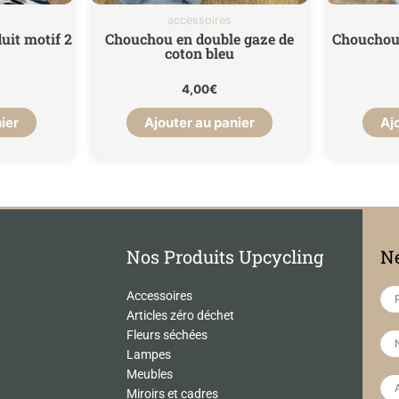
accessoires
uit motif 2
Chouchou en double gaze de
Chouchou 
coton bleu
4,00
€
ier
Ajouter au panier
Aj
Nos Produits Upcycling
Ne
Accessoires
Articles zéro déchet
Fleurs séchées
Lampes
Meubles
Miroirs et cadres