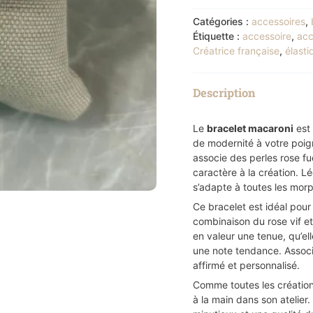
Catégories :
accessoires
,
Étiquette :
accessoire
,
acc
Créatrice française
,
élasti
Description
Le
bracelet macaroni
est 
de modernité à votre poign
associe des perles rose f
caractère à la création. Lé
s’adapte à toutes les mor
Ce bracelet est idéal pour
combinaison du rose vif 
en valeur une tenue, qu’ell
une note tendance. Associé
affirmé et personnalisé.
Comme toutes les créatio
à la main dans son atelier.