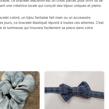
urable. Le bracelet Macaroni est un choix parfait pour offrir ou se
enant une créatrice locale qui conçoit des bijoux uniques et pleins
elet coloré, un bijou fantaisie fait main ou un accessoire
es jours, ce bracelet élastiqué répond à toutes ces attentes. C’est
e et lumineuse qui trouvera facilement sa place dans votre