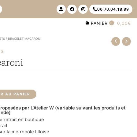
U
F
I
06.70.04.18.89
s
a
n
e
c
s
r
e
t
PANIER
0,00€
-
b
a
0
a
o
g
l
o
r
t
k
a
ETS
/ BRACELET MACARONI
m
TS
caroni
R AU PANIER
roposées par L'Atelier W (variable suivant les produits et
ande)
le retrait en boutique
rait
ur la métropôle lilloise