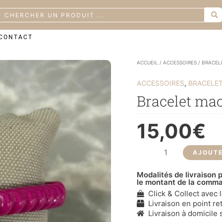
earch
CONTACT
quantité
ACCUEIL
/
ACCESSOIRES
/
BRACEL
de
Bracelet
,
ACCESSOIRES
BRACELE
macaroni
Bracelet ma
15,00
€
AJOUTE
Modalités de livraison p
le montant de la comm
Click & Collect avec 
Livraison en point ret
Livraison à domicile s