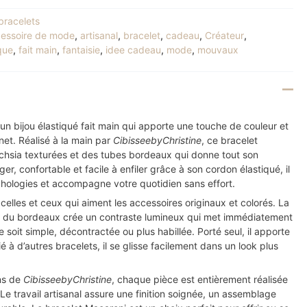
bracelets
essoire de mode
,
artisanal
,
bracelet
,
cadeau
,
Créateur
,
que
,
fait main
,
fantaisie
,
idee cadeau
,
mode
,
mouvaux
un bijou élastiqué fait main qui apporte une touche de couleur et
et. Réalisé à la main par
CibisseebyChristine
, ce bracelet
uchsia texturées et des tubes bordeaux qui donne tout son
ger, confortable et facile à enfiler grâce à son cordon élastiqué, il
phologies et accompagne votre quotidien sans effort.
 celles et ceux qui aiment les accessoires originaux et colorés. La
et du bordeaux crée un contraste lumineux qui met immédiatement
e soit simple, décontractée ou plus habillée. Porté seul, il apporte
 à d’autres bracelets, il se glisse facilement dans un look plus
ns de
CibisseebyChristine
, chaque pièce est entièrement réalisée
 Le travail artisanal assure une finition soignée, un assemblage