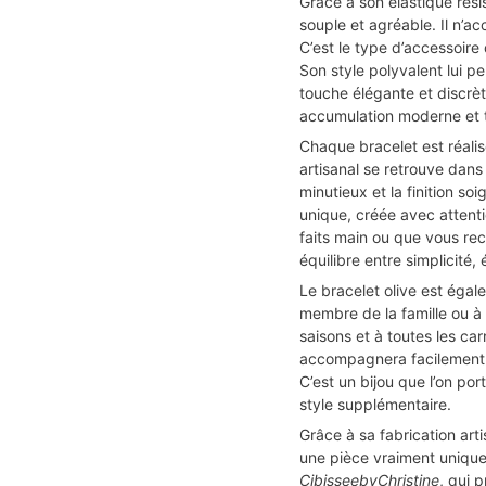
Grâce à son élastique rési
souple et agréable. Il n’a
C’est le type d’accessoire 
Son style polyvalent lui pe
touche élégante et discrèt
accumulation moderne et 
Chaque bracelet est réali
artisanal se retrouve dans
minutieux et la finition so
unique, créée avec attent
faits main ou que vous rec
équilibre entre simplicité,
Le bracelet olive est égal
membre de la famille ou à
saisons et à toutes les carn
accompagnera facilement u
C’est un bijou que l’on po
style supplémentaire.
Grâce à sa fabrication art
une pièce vraiment unique.
CibisseebyChristine
, qui p