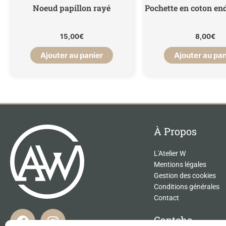
Noeud papillon rayé
Pochette en coton end
15,00
€
8,00
€
Ajouter au panier
Ajouter au pan
À Propos
L'Atelier W
Mentions légales
Gestion des cookies
Conditions générales
Contact
F
I
Captcha