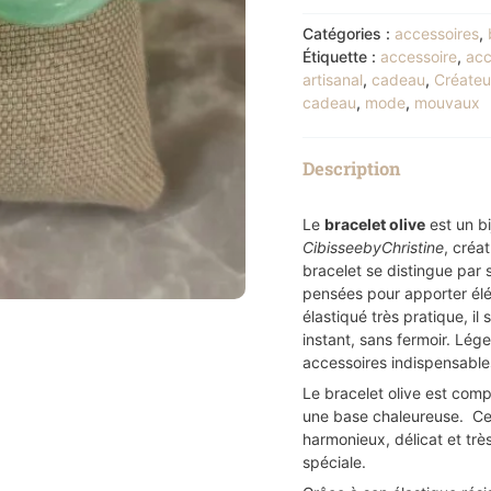
Catégories :
accessoires
,
Étiquette :
accessoire
,
acc
artisanal
,
cadeau
,
Créateu
cadeau
,
mode
,
mouvaux
Description
Le
bracelet olive
est un bi
CibisseebyChristine
, créa
bracelet se distingue par
pensées pour apporter élé
élastiqué très pratique, il
instant, sans fermoir. Lége
accessoires indispensable
Le bracelet olive est com
une base chaleureuse. Ce j
harmonieux, délicat et trè
spéciale.