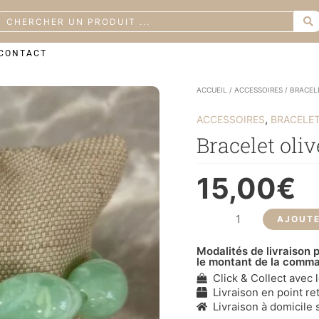
earch
CONTACT
quantité
ACCUEIL
/
ACCESSOIRES
/
BRACEL
de
Bracelet
,
ACCESSOIRES
BRACELE
olive
Bracelet oliv
15,00
€
AJOUTE
Modalités de livraison p
le montant de la comm
Click & Collect avec 
Livraison en point ret
Livraison à domicile s