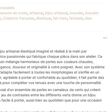
bracelets
essoire de mode
,
artisanal
,
bijou artisanal
,
bracelet
,
bracelet
r
,
Créatrice française
,
élastique
,
fait main
,
fantaisie
,
idee
jou artisanal élastiqué imaginé et réalisé à la main par
trice passionnée qui fabrique chaque pièce dans son atelier. Ce
 son mélange harmonieux de perles aux couleurs chaudes,
gance, douceur et originalité à votre poignet. Avec son système
 s’adapte facilement à toutes les morphologies et s’enfile en un
r, agréable à porter et confortable au quotidien, il fait partie des
s pour compléter vos tenues avec une touche de personnalité.
posé d’un ensemble de perles en camaïeux de verts qui créent
eu de contrastes entre les différents verts donne un bijou
s facile à porter, aussi bien au quotidien que pour une occasion