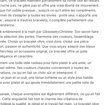
stant, ce bracelet maintient parfaitement sa forme tout en restant
ccroche pas, ne gêne pas et offre une vraie liberté de mouvement.
que l’on oublie presque… jusqu’à ce qu’il attire les compliments.
rmet de s’adapter à toutes les envies : porté seul, il apporte une
e ; associé à d’autres bracelets, il complète parfaitement une
tendance.
sé entièrement à la main par
CibisseebyChristine
. Son savoir-faire
 la sélection des perles, l’harmonie des couleurs, l’assemblage
ignée. Choisir un bracelet olive, c’est donc choisir une pièce
ion, passion et authenticité. Que vous soyez adepte des bijoux
herchiez un accessoire original, ce bracelet offre un juste
 élégance et caractère.
ement une belle idée cadeau pour faire plaisir à une amie, un
 soi-même. Ses couleurs chaudes conviennent à toutes les
ations, ce qui en fait un choix sûr et intemporel. Il
n jean et un pull, une tenue bohème ou un style plus habillé.
rte avec plaisir et qui ajoute immédiatement une petite note de
isanale, chaque exemplaire est légèrement différent, ce qui en fait
 Cette singularité fait tout le charme des créations de
rivilégie la qualité, le détail et le travail fait main. Le bracelet olive