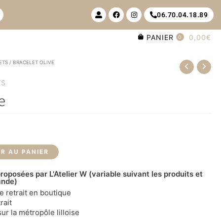
U
F
I
06.70.04.18.89
s
a
n
e
c
s
r
e
t
PANIER
0,00€
-
b
a
0
a
o
g
l
o
r
t
k
a
ETS
/ BRACELET OLIVE
m
TS
e
R AU PANIER
roposées par L'Atelier W (variable suivant les produits et
ande)
le retrait en boutique
rait
ur la métropôle lilloise