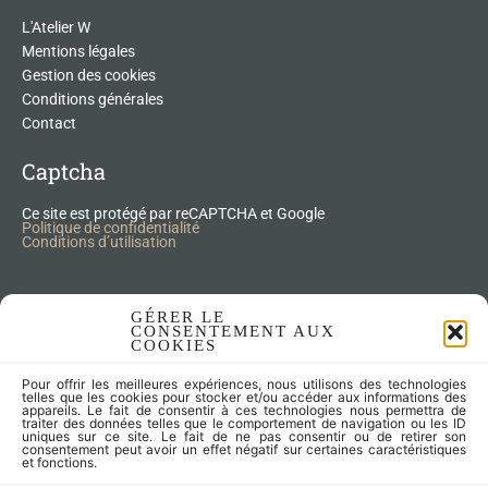
L'Atelier W
Mentions légales
Gestion des cookies
Conditions générales
Contact
Captcha
Ce site est protégé par reCAPTCHA et Google
Politique de confidentialité
Conditions d’utilisation
Nos Produits Upcycling
GÉRER LE
CONSENTEMENT AUX
COOKIES
Accessoires
Pour offrir les meilleures expériences, nous utilisons des technologies
Articles zéro déchet
telles que les cookies pour stocker et/ou accéder aux informations des
appareils. Le fait de consentir à ces technologies nous permettra de
Fleurs séchées
traiter des données telles que le comportement de navigation ou les ID
Lampes
uniques sur ce site. Le fait de ne pas consentir ou de retirer son
consentement peut avoir un effet négatif sur certaines caractéristiques
Meubles
et fonctions.
Miroirs et cadres