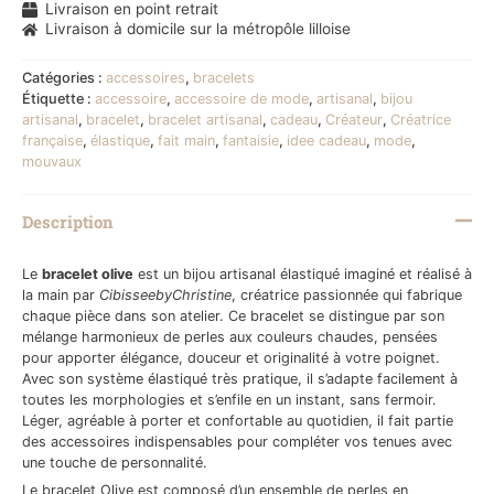
Livraison en point retrait
Livraison à domicile sur la métropôle lilloise
Catégories :
accessoires
,
bracelets
Étiquette :
accessoire
,
accessoire de mode
,
artisanal
,
bijou
artisanal
,
bracelet
,
bracelet artisanal
,
cadeau
,
Créateur
,
Créatrice
française
,
élastique
,
fait main
,
fantaisie
,
idee cadeau
,
mode
,
mouvaux
Description
Le
bracelet olive
est un bijou artisanal élastiqué imaginé et réalisé à
la main par
CibisseebyChristine
, créatrice passionnée qui fabrique
chaque pièce dans son atelier. Ce bracelet se distingue par son
mélange harmonieux de perles aux couleurs chaudes, pensées
pour apporter élégance, douceur et originalité à votre poignet.
Avec son système élastiqué très pratique, il s’adapte facilement à
toutes les morphologies et s’enfile en un instant, sans fermoir.
Léger, agréable à porter et confortable au quotidien, il fait partie
des accessoires indispensables pour compléter vos tenues avec
une touche de personnalité.
Le bracelet Olive est composé d’un ensemble de perles en