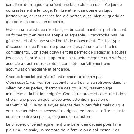
camaïeux de rouges qui créent une base chaleureuse. Ce jeu de
contrastes entre le rouge, l’ambre et le rose donne un bijou
harmonieux, délicat et très facile à porter, aussi bien au quotidien
que pour une occasion spéciale.
Grâce à son élastique résistant, ce bracelet maintient parfaitement
sa forme tout en restant souple et agréable. Il n’accroche pas, ne
gêne pas et offre une vraie liberté de mouvement. C’est le type
d’accessoire que l’on oublie presque… jusqu’à ce qu’il attire les
compliments. Son style polyvalent lui permet de s’adapter à toutes
les envies : porté seul, il apporte une touche élégante et discrète ;
associé à d’autres bracelets, il complète parfaitement une
accumulation moderne et tendance.
Chaque bracelet est réalisé entièrement à la main par
CibisseebyChristine
. Son savoir-faire artisanal se retrouve dans la
sélection des perles, l’harmonie des couleurs, l’assemblage
minutieux et la finition soignée. Choisir un bracelet olive, c’est donc
choisir une pièce unique, créée avec attention, passion et
authenticité. Que vous soyez adepte des bijoux faits main ou que
vous recherchiez un accessoire original, ce bracelet offre un juste
équilibre entre simplicité, élégance et caractère.
Le bracelet olive est également une belle idée cadeau pour faire
plaisir à une amie, un membre de la famille ou à soi-même. Ses