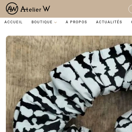
Aller
au
S
contenu
...
ACCUEIL
BOUTIQUE
A PROPOS
ACTUALITÉS