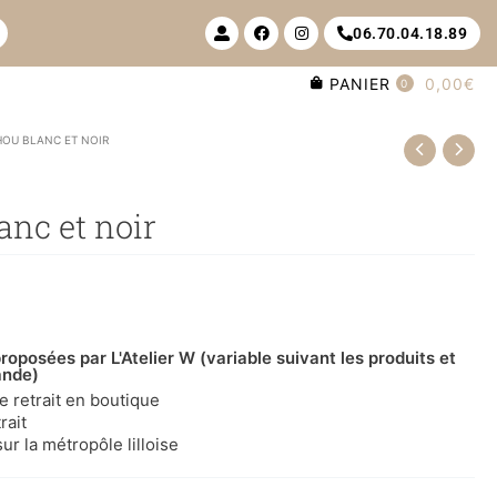
U
F
I
06.70.04.18.89
s
a
n
e
c
s
r
e
t
PANIER
0,00€
-
b
a
0
a
o
g
l
o
r
t
k
a
OU BLANC ET NOIR
m
nc et noir
roposées par L'Atelier W (variable suivant les produits et
ande)
le retrait en boutique
rait
ur la métropôle lilloise