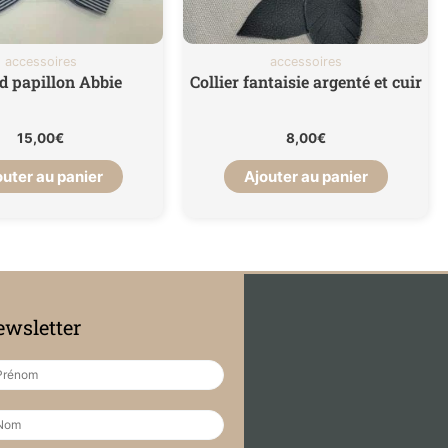
accessoires
accessoires
d papillon Abbie
Collier fantaisie argenté et cuir
15,00
€
8,00
€
outer au panier
Ajouter au panier
wsletter