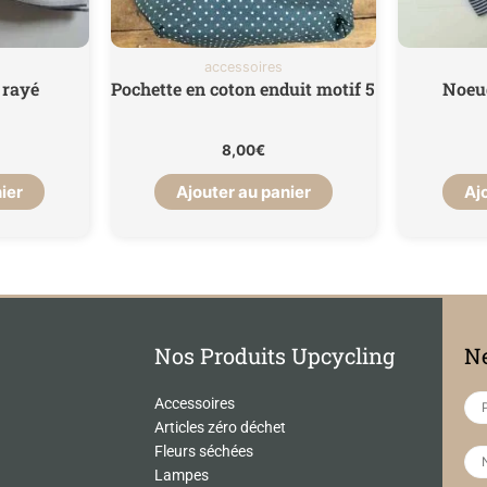
accessoires
 rayé
Pochette en coton enduit motif 5
Noeu
8,00
€
ier
Ajouter au panier
Aj
Nos Produits Upcycling
Ne
Accessoires
Articles zéro déchet
Fleurs séchées
Lampes