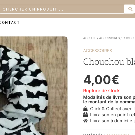
earch
CONTACT
ACCUEIL
/
ACCESSOIRES
/ CHOUCH
ACCESSOIRES
Chouchou bla
4,00
€
Rupture de stock
Modalités de livraison p
le montant de la comm
Click & Collect avec 
Livraison en point ret
Livraison à domicile s