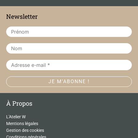
e
t
b
a
Newsletter
o
g
o
r
k
a
m
À Propos
L'Atelier W
Mentions légales
Gestion des cookies
Conditions générales