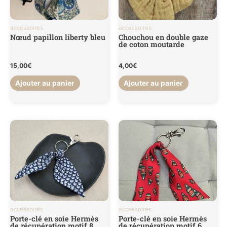
accessoires
accessoires
Nœud papillon liberty bleu
Chouchou en double gaze
de coton moutarde
15,00
€
4,00
€
Ajouter au panier
Ajouter au panier
accessoires
accessoires
Porte-clé en soie Hermès
Porte-clé en soie Hermès
de récupération motif 8
de récupération motif 6