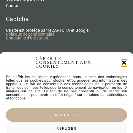
Contact
Captcha
Ce site est protégé par reCAPTCHA et Google
Politique de confidentialité
Conditions d’utilisation
Nos Produits Upcycling
GÉRER LE
CONSENTEMENT AUX
COOKIES
Accessoires
Pour offrir les meilleures expériences, nous utilisons des technologies
Articles zéro déchet
telles que les cookies pour stocker et/ou accéder aux informations des
appareils. Le fait de consentir à ces technologies nous permettra de
Fleurs séchées
traiter des données telles que le comportement de navigation ou les ID
Lampes
uniques sur ce site. Le fait de ne pas consentir ou de retirer son
consentement peut avoir un effet négatif sur certaines caractéristiques
Meubles
et fonctions.
Miroirs et cadres
Objets
ACCEPTER
Univers de l'enfant
Vaisselle
REFUSER