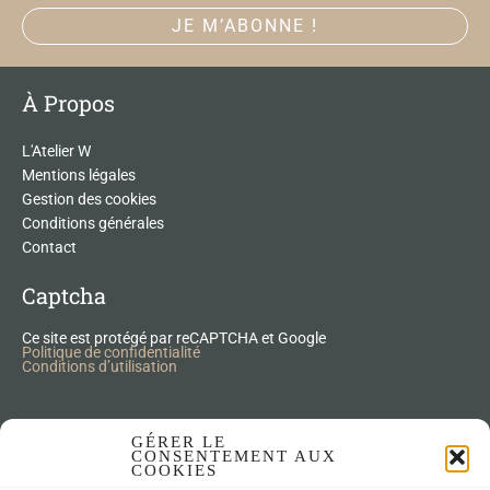
À Propos
L'Atelier W
Mentions légales
Gestion des cookies
Conditions générales
Contact
Captcha
Ce site est protégé par reCAPTCHA et Google
Politique de confidentialité
Conditions d’utilisation
Nos Produits Upcycling
GÉRER LE
CONSENTEMENT AUX
COOKIES
Accessoires