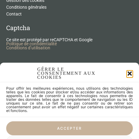
Gestion des cookies
Conditions générales
Contact
Captcha
Ce site est protégé par reCAPTCHA et Google
Politique de confidentialité
Conditions d’utilisation
Nos Produits Upcycling
GÉRER LE
CONSENTEMENT AUX
COOKIES
Accessoires
Pour offrir les meilleures expériences, nous utilisons des technologies
Articles zéro déchet
telles que les cookies pour stocker et/ou accéder aux informations des
appareils. Le fait de consentir à ces technologies nous permettra de
Fleurs séchées
traiter des données telles que le comportement de navigation ou les ID
Lampes
uniques sur ce site. Le fait de ne pas consentir ou de retirer son
consentement peut avoir un effet négatif sur certaines caractéristiques
Meubles
et fonctions.
Miroirs et cadres
Objets
ACCEPTER
Univers de l'enfant
Vaisselle