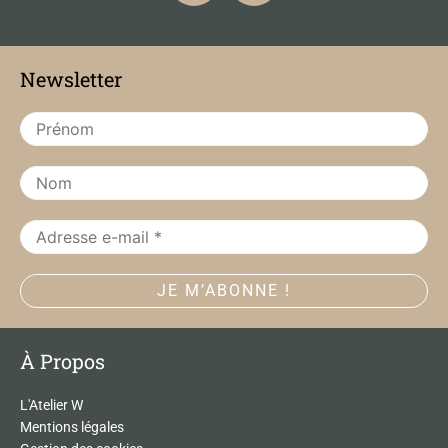
c
s
e
t
b
a
Newsletter
o
g
o
r
k
a
m
À Propos
L'Atelier W
Mentions légales