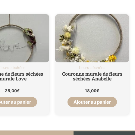
Les fleurs de l'Atelier
fleurs séchées
fleurs séchées
e de fleurs séchées
Couronne murale de fleurs
murale Love
séchées Anabelle
25,00
€
18,00
€
outer au panier
Ajouter au panier