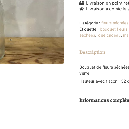
Livraison en point ret
Livraison à domicile s
Catégorie :
fleurs séchées
Étiquette :
bouquet fleurs
séchées
,
idee cadeau
,
ma
Description
Bouquet de fleurs séchées 
verre.
Hauteur avec flacon: 32 
Informations complé
Poids