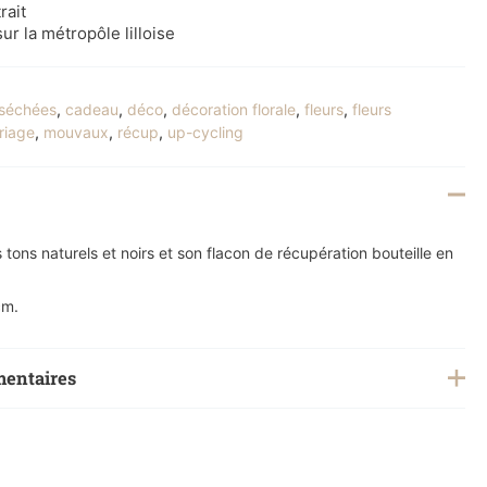
rait
ur la métropôle lilloise
 séchées
,
cadeau
,
déco
,
décoration florale
,
fleurs
,
fleurs
riage
,
mouvaux
,
récup
,
up-cycling
tons naturels et noirs et son flacon de récupération bouteille en
cm.
mentaires
0,4 kg