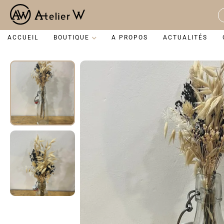
Aller
au
S
contenu
...
ACCUEIL
BOUTIQUE
A PROPOS
ACTUALITÉS